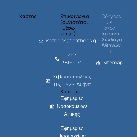
Χάρτης
Επικοινωνία
Οδήγησέ
(συνιστάται
με
μέσω
στον
email)
Ιατρικό
Σύλλογο
isathens@isathens.gr
Αθηνών
210
3816404
Sitemap
Σεβαστουπόλεως
113, 11526, Αθήνα
Χρήσιμα
Εφημερίες
Νοσοκομείων
Αττικής
Εφημερίες
Φαρμακείων