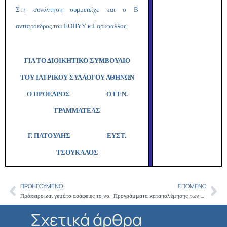
Στη συνάντηση συμμετείχε και ο Β
αντιπρόεδρος του ΕΟΠΥΥ κ.Γαρύφαλλος.
ΓΙΑ ΤΟ ΔΙΟΙΚΗΤΙΚΟ ΣΥΜΒΟΥΛΙΟ
ΤΟΥ ΙΑΤΡΙΚΟΥ ΣΥΛΛΟΓΟΥ ΑΘΗΝΩΝ
Ο ΠΡΟΕΔΡΟΣ Ο ΓΕΝ.
ΓΡΑΜΜΑΤΕΑΣ
Γ. ΠΑΤΟΥΛΗΣ ΕΥΣΤ.
ΤΣΟΥΚΑΛΟΣ
ΠΡΟΗΓΟΎΜΕΝΟ
ΕΠΌΜΕΝΟ
Prev
Ne
Πρόχειρο και γεμάτο ασάφειες το νομοσχέδιο για την Πρωτοβάθμια Φροντίδα Υγείας
Προγράμματα καταπολέμησης των κουνουπιών, σχετική ενημέρωση και προφύλαξη του κοινού για το έτος 2014
Σχετικά άρθρα