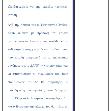
εξετάσεις
,ώστε να μην υπάρξει προκλητη
ζήτηση.
Από την πλευρά του ο Υφυπουργός Υγείας,
αφού άκουσε με προσοχή τα καίρια
προβλήματα του Πανυγειονομικού Μετώπου,
καθησύχασε τους γιατρούς ότι η ειδοποίηση
που εσταλη αναφορικά με τα προσωπικά
μηνύματα στο
e
-ΔΑΠΥ τν γιατρών ηταν για
να επισπευστούν οι διαδικασίες και τους
διαβεβαίωσε ότι δε θα σταματήσει η
αποπληρωμή των οφειλών, όσον δε αφορά
στις Ελεγκτικές Εταιρείες, υποσχέθηκε ότι
και ο ίδιος από την πλευρά του θα πιέσει τη