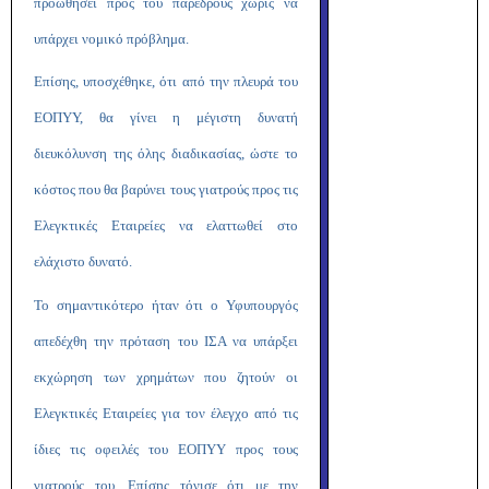
προωθήσει προς του παρέδρους χωρίς να
υπάρχει νομικό πρόβλημα.
Επίσης, υποσχέθηκε, ότι από την πλευρά του
ΕΟΠΥΥ, θα γίνει η μέγιστη δυνατή
διευκόλυνση της όλης διαδικασίας, ώστε το
κόστος που θα βαρύνει τους γιατρούς προς τις
Ελεγκτικές Εταιρείες να ελαττωθεί στο
ελάχιστο δυνατό.
Το σημαντικότερο ήταν ότι ο Υφυπουργός
απεδέχθη την πρόταση του ΙΣΑ να υπάρξει
εκχώρηση των χρημάτων που ζητούν οι
Ελεγκτικές Εταιρείες για τον έλεγχο από τις
ίδιες τις οφειλές του ΕΟΠΥΥ προς τους
γιατρούς του. Επίσης τόνισε ότι με την