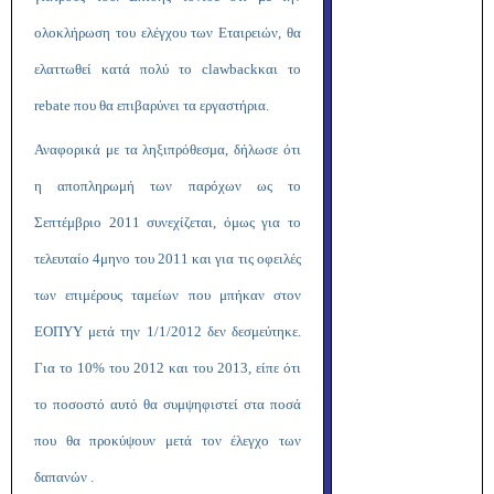
ολοκλήρωση του ελέγχου των Εταιρειών, θα
ελαττωθεί κατά πολύ το
clawback
και το
rebate
που θα επιβαρύνει τα εργαστήρια.
Αναφορικά με τα ληξιπρόθεσμα, δήλωσε ότι
η αποπληρωμή των παρόχων ως το
Σεπτέμβριο 2011 συνεχίζεται, όμως για το
τελευταίο 4μηνο του 2011 και για τις οφειλές
των επιμέρους ταμείων που μπήκαν στον
ΕΟΠΥΥ μετά την 1/1/2012 δεν δεσμεύτηκε.
Για το 10% του 2012 και του 2013, είπε ότι
το ποσοστό αυτό θα συμψηφιστεί στα ποσά
που θα προκύψουν μετά τον έλεγχο των
δαπανών .