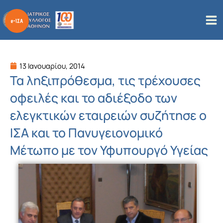
Μετάβαση
στο
περιεχόμενο
13 Ιανουαρίου, 2014
Τα ληξιπρόθεσμα, τις τρέχουσες
οφειλές και το αδιέξοδο των
ελεγκτικών εταιρειών συζήτησε ο
ΙΣΑ και το Πανυγειονομικό
Μέτωπο με τον Υφυπουργό Υγείας