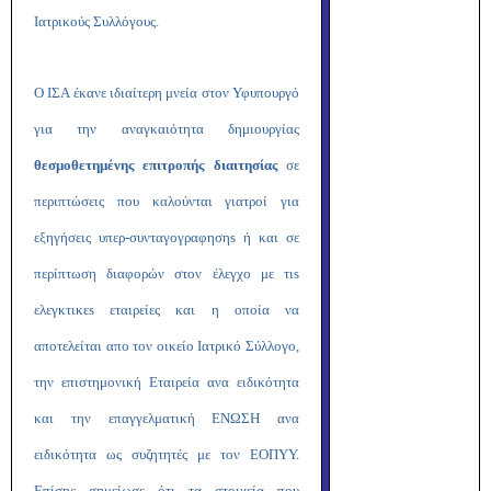
Ιατρικούς Συλλόγους.
Ο ΙΣΑ έκανε ιδιαίτερη μνεία στον Υφυπουργό
για την αναγκαιότητα δημιουργίας
θεσμοθετημένης επιτροπής διαιτησίας
σε
περιπτώσεις που καλούνται γιατροί για
εξηγήσεις υπερ-συνταγογραφησηs ή και σε
περίπτωση διαφορών στον έλεγχο με τιs
ελεγκτικεs εταιρείες και η οποία να
αποτελείται απο τον οικείο Ιατρικό Σύλλογο,
την επιστημονική Εταιρεία ανα ειδικότητα
και την επαγγελματική ΕΝΩΣΗ ανα
ειδικότητα ως συζητητές με τον ΕΟΠΥΥ.
Επίσης σημείωσε ότι τα στοιχεία που