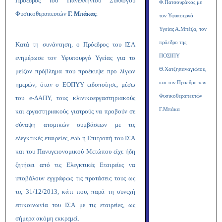
Πρόεδρος του Πανελλήνιου Συλλόγου
Φ.Πατσουράκος με
Φυσικοθεραπευτών
Γ. Μπάκας
.
τον Υφυπουργό
Υγείας Α.Μπέζα, τον
πρόεδρο της
Κατά τη συνάντηση, ο Πρόεδρος του ΙΣΑ
ΠΟΣΙΠΥ
ενημέρωσε τον Υφυπουργό Υγείας για το
Θ.Χατζηπαναγιώτου,
μείζον πρόβλημα που προέκυψε προ λίγων
και τον Προεδρο των
ημερών, όταν ο
ΕΟΠΥΥ ειδοποίησε, μέσω
Φυσικοθεραπευτών
του
e
-ΔΑΠΥ, τους κλινικοεργαστηριακούς
Γ.Μπάκα
και εργαστηριακούς γιατρούς
να προβούν σε
σύναψη ατομικών συμβάσεων με τις
ελεγκτικές εταιρείες,
ενώ
η Επιτροπή του ΙΣΑ
και του Πανυγειονομικού Μετώπου είχε ήδη
ζητήσει από τις Ελεγκτικές Εταιρείες
να
υποβάλουν εγγράφως τις προτάσεις τους ως
τις 31/12/2013,
κάτι που, παρά τη συνεχή
επικοινωνία του ΙΣΑ με τις εταιρείες, ως
σήμερα ακόμη εκκρεμεί.