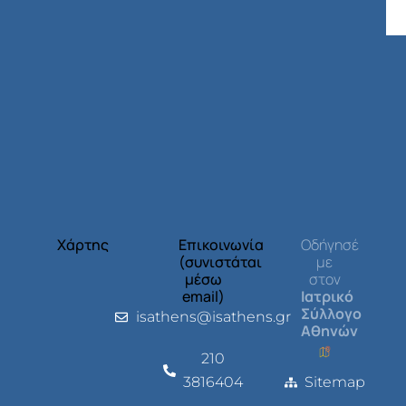
Χάρτης
Επικοινωνία
Οδήγησέ
(συνιστάται
με
μέσω
στον
email)
Ιατρικό
Σύλλογο
isathens@isathens.gr
Αθηνών
210
3816404
Sitemap