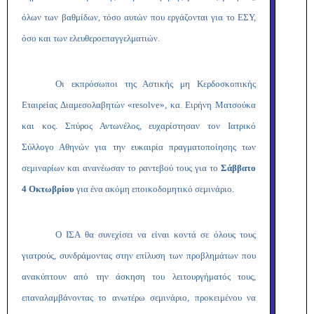
όλων των βαθμίδων, τόσο αυτών που εργάζονται για το ΕΣΥ,
όσο και των ελευθεροεπαγγελματιών.
Οι εκπρόσωποι της Αστικής μη Κερδοσκοπικής
Εταιρείας Διαμεσολαβητών «resolve», κα. Ειρήνη Ματσούκα
και κος. Σπύρος Αντωνέλος, ευχαρίστησαν τον Ιατρικό
Σύλλογο Αθηνών για την ευκαιρία πραγματοποίησης των
σεμιναρίων και ανανέωσαν το ραντεβού τους για το
Σάββατο
4 Οκτωβρίου
για ένα ακόμη εποικοδομητικό σεμινάριο.
Ο ΙΣΑ θα συνεχίσει να είναι κοντά σε όλους τους
γιατρούς, συνδράμοντας στην επίλυση των προβλημάτων που
ανακύπτουν από την άσκηση του λειτουργήματός τους,
επαναλαμβάνοντας το ανωτέρω σεμινάριο, προκειμένου να