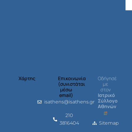
Χάρτης
Επικοινωνία
Οδήγησέ
(συνιστάται
με
μέσω
στον
email)
Ιατρικό
Σύλλογο
isathens@isathens.gr
Αθηνών
210
3816404
Sitemap