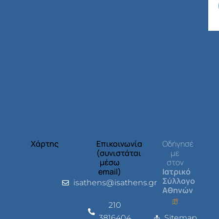
Χάρτης
Επικοινωνία
Οδήγησέ
(συνιστάται
με
μέσω
στον
email)
Ιατρικό
Σύλλογο
isathens@isathens.gr
Αθηνών
210
3816404
Sitemap