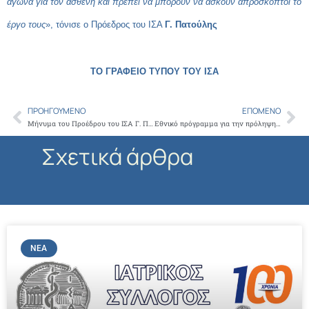
αγώνα για τον ασθενή και πρέπει να μπορούν να ασκούν απρόσκοπτοι το
έργο τους
», τόνισε ο Πρόεδρος του ΙΣΑ
Γ. Πατούλης
ΤΟ ΓΡΑΦΕΙΟ ΤΥΠΟΥ ΤΟΥ ΙΣΑ
ΠΡΟΗΓΟΎΜΕΝΟ
ΕΠΌΜΕΝΟ
Prev
Ne
Μήνυμα του Προέδρου του ΙΣΑ Γ. Πατούλη για την Παγκόσμια Ημέρα Καρκίνου
Εθνικό πρόγραμμα για την πρόληψη και αντιμετώπιση καρδιαγγειακών κινδύνων. Συμμετοχή ιδιωτικών φορέων ΠΦΥ
Σχετικά άρθρα
ΝΈΑ