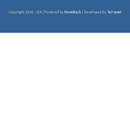
Copyright 2026 - ΙΣΑ | Powered by
Noveltech
| Developed by
Terranet