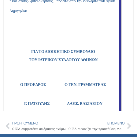
• και στους Αμπελόκηπους, μπροστά από την εκκλησία του Αγίου
Δημητρίου
ΓΙΑ ΤΟ ΔΙΟΙΚΗΤΙΚΟ ΣΥΜΒΟΥΛΙΟ
ΤΟΥ ΙΑΤΡΙΚΟΥ ΣΥΛΛΟΓΟΥ ΑΘΗΝΩΝ
Ο ΠΡΟΕΔΡΟΣ Ο ΓΕΝ. ΓΡΑΜΜΑΤΕΑΣ
Γ. ΠΑΤΟΥΛΗΣ
ΑΛΕΞ. ΒΑΣΙΛΕΙΟΥ
ΠΡΟΗΓΟΎΜΕΝΟ
ΕΠΌΜΕΝΟ
Prev
Ne
Ο ΙΣΑ συμμετέχει σε δράσεις ανθρωπιάς και αλληλεγγύης για τους πρόσφυγες
Ο ΙΣΑ συνεχίζει την προσπάθεια, για την ανακούφιση των προσφύγων οργανώνοντας νέες δράσεις ανθρωπιάς και αλληλεγγύης