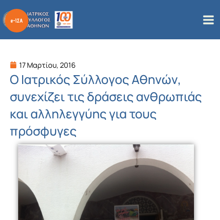
Μετάβαση
στο
περιεχόμενο
17 Μαρτίου, 2016
Ο Ιατρικός Σύλλογος Αθηνών,
συνεχίζει τις δράσεις ανθρωπιάς
και αλληλεγγύης για τους
πρόσφυγες