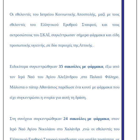
Οι εθελοντές του Ιατρείου Κοινωνικής Αποστολής, μαζί με τους
εθελοντές του Ελληνικού Ερυθρού Σταυρού, και τους
εκπροσώπους του ΣΚΑΪ, συγκέντρωσαν σήμερα φάρμακα και είδη
προσωπικής υγιεινής ,σε δύο περιοχές της Αττικής .
Ειδικότερα συγκεντρώθηκαν
35 σακούλες με φάρμακα
, έξω από
τον Ιερό Ναό του Αγίου Αλεξάνδρου ,στο Παλαιό Φάληρο.
Μάλιστα ο πάτερ Αθανάσιος παρέδωσε ένα κουτί με φάρμακα που
είχε συγκεντρώσει η ενορία για αυτή τη δράση.
Στη συνέχεια συγκεντρώθηκαν
24 σακούλες με φάρμακα
, στον
Ιερό Ναό Αγίου Νικολάου στο Χαλάνδρι ,ενώ οι εθελοντές του
Ελληνικού Ερυθρού Σταυρού παρέδωσαν μια μεγάλη ποσότητα, με