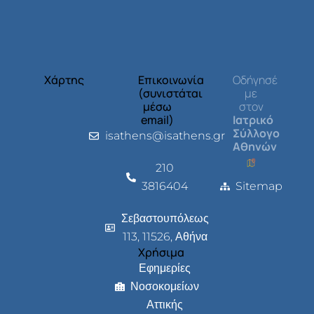
Χάρτης
Επικοινωνία
Οδήγησέ
(συνιστάται
με
μέσω
στον
email)
Ιατρικό
Σύλλογο
isathens@isathens.gr
Αθηνών
210
3816404
Sitemap
Σεβαστουπόλεως
113, 11526, Αθήνα
Χρήσιμα
Εφημερίες
Νοσοκομείων
Αττικής