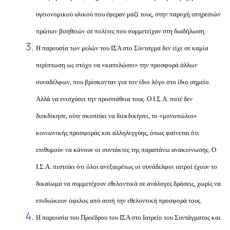
υγειονομικού υλικού που έφεραν μαζί τους, στην παροχή υπηρεσιών
πρώτων βοηθειών σε πολίτες που συμμετείχαν στη διαδήλωση.
Η παρουσία των μελών του ΙΣΑ στο Σύνταγμα δεν είχε σε καμία
περίπτωση ως στόχο να «καπελώσει» την προσφορά άλλων
συναδέλφων, που βρίσκονταν για τον ίδιο λόγο στο ίδιο σημείο.
Αλλά να ενισχύσει την προσπάθεια τους. Ο Ι.Σ.Α. ποτέ δεν
διεκδίκησε, ούτε σκοπεύει να διεκδικήσει, το «μονοπώλιο»
κοινωνικής προσφοράς και αλληλεγγύης, όπως φαίνεται ότι
επιθυμούν να κάνουν οι συντάκτες της παραπάνω ανακοίνωσης. Ο
Ι.Σ.Α. πιστεύει ότι όλοι ανεξαιρέτως οι συνάδελφοι ιατροί έχουν το
δικαίωμα να συμμετέχουν εθελοντικά σε ανάλογες δράσεις, χωρίς να
επιδιώκουν όφελος από αυτή την εθελοντική προσφορά τους.
Η παρουσία του Προέδρου του ΙΣΑ στο Ιατρείο του Συντάγματος και