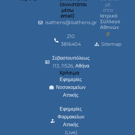
(συνιστάται
με
μέσω
στον
email)
Ιατρικό
Σύλλογο
isathens@isathens.gr
Αθηνών
210
3816404
Sitemap
Σεβαστουπόλεως
113, 11526, Αθήνα
Χρήσιμα
Εφημερίες
Νοσοκομείων
Αττικής
Εφημερίες
Φαρμακείων
Αττικής
(Live)