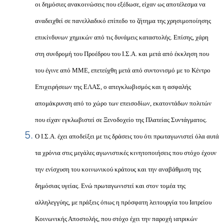
οι δημόσιες ανακοινώσεις που εξέδωσε, είχαν ως αποτέλεσμα να
αναδειχθεί σε πανελλαδικό επίπεδο το ζήτημα της χρησιμοποίησης
επικίνδυνων χημικών από τις δυνάμεις καταστολής. Επίσης, χάρη
στη συνδρομή του Προέδρου του Ι.Σ.Α. και μετά από έκκληση που
του έγινε από ΜΜΕ, επετεύχθη μετά από συντονισμό με το Κέντρο
Επιχειρήσεων της ΕΛΑΣ, ο απεγκλωβισμός και η ασφαλής
απομάκρυνση από το χώρο των επεισοδίων, εκατοντάδων πολιτών
που είχαν εγκλωβιστεί σε Ξενοδοχείο της Πλατείας Συντάγματος.
Ο Ι.Σ.Α. έχει αποδείξει με τις δράσεις του ότι πρωταγωνιστεί όλα αυτά
τα χρόνια στις μεγάλες αγωνιστικές κινητοποιήσεις που στόχο έχουν
την ενίσχυση του κοινωνικού κράτους και την αναβάθμιση της
δημόσιας υγείας. Ενώ πρωταγωνιστεί και στον τομέα της
αλληλεγγύης, με πράξεις όπως η πρόσφατη λειτουργία του Ιατρείου
Κοινωνικής Αποστολής, που στόχο έχει την παροχή ιατρικών