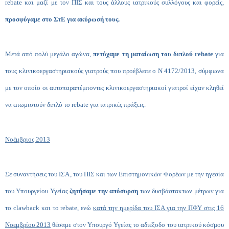
rebate και μαζί με τον ΠΙΣ και τους άλλους ιατρικούς συλλόγους και φορείς,
προσφύγαμε στο ΣτΕ για ακύρωσή τους.
Μετά από πολύ μεγάλο αγώνα,
πετύχαμε τη ματαίωση του διπλού rebate
για
τους κλινικοεργαστηριακούς γιατρούς που προέβλεπε ο Ν 4172/2013, σύμφωνα
με τον οποίο οι αυτοπαραπέμποντες κλινικοεργαστηριακοί γιατροί είχαν κληθεί
να επωμιστούν διπλό το rebate για ιατρικές πράξεις.
Νοέμβριος 2013
Σε συναντήσεις του ΙΣΑ, του ΠΙΣ και των Επιστημονικών Φορέων με την ηγεσία
του Υπουργείου Υγείας
ζητήσαμε την απόσυρση
των δυσβάστακτων μέτρων για
το clawback και το rebate, ενώ
κατά την ημερίδα του ΙΣΑ για την ΠΦΥ στις 16
Νοεμβρίου 2013
θέσαμε στον Υπουργό Υγείας το αδιέξοδο του ιατρικού κόσμου