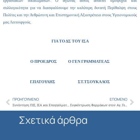
εργασιακών δικαιωμάτων. Ο αγώνας αυτός απαιτεί ομοψυχία και
συλλογικότητα για να διασφαλίσουμε την καλύτερη δυνατή Περίθαλψη στους
Πολίτες και την Ανθρώπινη και Επιστημονική Αξιοπρέπεια στους Υγειονομικούς
μας Λειτουργούς.
ΓΙΑ ΤΟ ΔΣ ΤΟΥ ΙΣΑ
Ο ΠΡΟΕΔΡΟΣ Ο ΓΕΝ ΓΡΑΜΜΑΤΕΑΣ
Γ.ΠΑΤΟΥΛΗΣ ΣΤ.ΤΣΟΥΚΑΛΟΣ
ΠΡΟΗΓΟΎΜΕΝΟ
ΕΠΌΜΕΝΟ
Prev
Ne
Συνάντηση ΠΙΣ, ΙΣΑ και Επαγγελματικών Φορέων με τον Υφυπουργό Υγείας για τις ελεγκτικές εταιρίες
Συγκέντρωση Φαρμάκων στον Αγ. Γεώργιο Κυψέλης
Σχετικά άρθρα