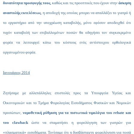
δυνατότητα προσφυγής τους
, καθώς και τις προοπτικές που έχουν στην
άσκηση
αναστολής εκτελέσεως
, η αποδοχή της οποίας μπορει να απαλλάξει το γιατρό ή
το εργαστήριο από την υποχρέωση καταβολής, μόνο εφόσον αποδειχθεί ότι
τυχόν καταβολή των επιβαλλομένων ποσών θα οδηγήσει τον συγκεκριμένο
φορέα να λειτουργεί κάτω του κόστους ενός αντίστοιχου ορθολογικά
οργανωμένου φορέα.
Ιανουάριος 2014
Ζητήσαμε με αλλεπάλληλες επιστολές προς τα Υπουργεία Υγείας και
Οικονομικών και το Τμήμα Φορολογίας Εισοδήματος Φυσικών και Νομικών
προσώπων,
νομοθετική ρύθμιση για τα πιστωτικά τιμολόγια του rebate και
του clawback
ώστε να σταματήσει η φορολόγηση των γιατρών για
«πλασματικά» εισοδήματα. Τονίσαμε ότι η δυσβάσταχτη φορολόγηση για ποσά