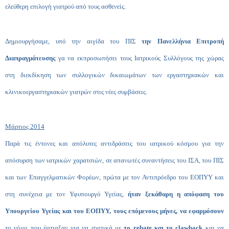
ελεύθερη επιλογή γιατρού από τους ασθενείς.
Δημιουργήσαμε, υπό την αιγίδα του ΠΙΣ
την
Πανελλήνια Επιτροπή
Διαπραγμάτευσης
γα να εκπροσωπήσει τους Ιατρικούς Συλλόγους της χώρας
στη διεκδίκηση των συλλογικών δικαιωμάτων των εργαστηριακών και
κλινικοεργαστηριακών γιατρών στις νέες συμβάσεις.
Μάρτιος 2014
Παρά τις έντονες και απόλυτες αντιδράσεις του ιατρικού κόσμου για την
απόσυρση των ιατρικών χαρατσιών, σε απανωτές συναντήσεις του ΙΣΑ, του ΠΙΣ
και των Επαγγελματικών Φορέων, πρώτα με τον Αντιπρόεδρο του ΕΟΠΥΥ και
στη συνέχεια με τον Υφυπουργό Υγείας,
ήταν ξεκάθαρη η απόφαση του
Υπουργείου Υγείας και του ΕΟΠΥΥ, τους επόμενους μήνες, να εφαρμόσουν
το νόμο που έφτιαξαν για να σχετικά με
το rebate και το clawback
και να