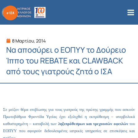
Μετάβαση
στο
περιεχόμενο
8 Μαρτίου, 2014
Να αποσύρει ο ΕΟΠΥΥ το Δούρειο
Ίππο του REBATE και CLAWBACK
από τους γιατρούς ζητά ο ΙΣΑ
Σε μείζον θέμα επιβίωσης για τους γιατρούς της πρώτης γραμμής που ασκούν
Πρωτοβάθμια Φροντίδα Υγείας έχει εξελιχθεί η εκπρόθεσμη – υπερβολικά
καθυστερημένη – καταβολή των
ληξιπρόθεσμων και τρεχουσών οφειλών
του
ΕΟΠΥΥ που αφορούν δεδουλευμένες ιατρικές υπηρεσίες σε επισκέψεις και
πράξεις.