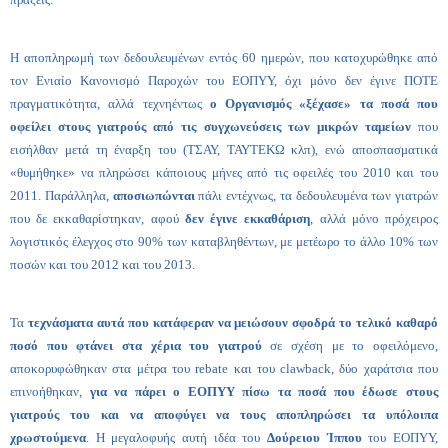
Η αποπληρωμή των δεδουλευμένων εντός 60 ημερών, που κατοχυρώθηκε από
τον Ενιαίο Κανονισμό Παροχών του ΕΟΠΥΥ, όχι μόνο δεν έγινε ΠΟΤΕ
πραγματικότητα, αλλά τεχνηέντως
ο Οργανισμός «ξέχασε» τα ποσά που
οφείλει στους γιατρούς από τις συγχωνεύσεις των μικρών ταμείων
που
εισήλθαν μετά τη έναρξη του (ΤΣΑΥ, ΤΑΥΤΕΚΩ κλπ), ενώ αποσπασματικά
«θυμήθηκε» να πληρώσει κάποιους μήνες από τις οφειλές του 2010 και του
2011. Παράλληλα,
αποσιωπώνται
πάλι εντέχνως, τα δεδουλευμένα των γιατρών
που δε εκκαθαρίστηκαν, αφού
δεν έγινε εκκαθάριση
, αλλά μόνο πρόχειρος
λογιστικός έλεγχος στο 90% των καταβληθέντων, με μετέωρο το άλλο 10% των
ποσών και του 2012 και του 2013.
Τα
τεχνάσματα αυτά που κατάφεραν να μειώσουν σφοδρά το τελικό καθαρό
ποσό που φτάνει στα χέρια του γιατρού
σε σχέση με το οφειλόμενο,
αποκορυφώθηκαν στα μέτρα του
rebate
και του
clawback
, δύο χαράτσια που
επινοήθηκαν,
για να πάρει ο ΕΟΠΥΥ πίσω τα ποσά που έδωσε στους
γιατρούς του και να αποφύγει να τους αποπληρώσει τα υπόλοιπα
χρωστούμενα
. Η μεγαλοφυής αυτή ιδέα του
Δούρειου Ίππου
του ΕΟΠΥΥ,