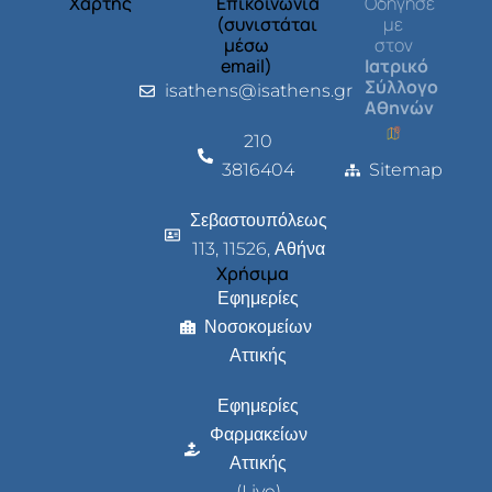
Χάρτης
Επικοινωνία
Οδήγησέ
(συνιστάται
με
μέσω
στον
email)
Ιατρικό
Σύλλογο
isathens@isathens.gr
Αθηνών
210
3816404
Sitemap
Σεβαστουπόλεως
113, 11526, Αθήνα
Χρήσιμα
Εφημερίες
Νοσοκομείων
Αττικής
Εφημερίες
Φαρμακείων
Αττικής
(Live)