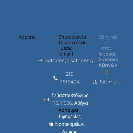
Χάρτης
Επικοινωνία
Οδήγησέ
(συνιστάται
με
μέσω
στον
email)
Ιατρικό
Σύλλογο
isathens@isathens.gr
Αθηνών
210
3816404
Sitemap
Σεβαστουπόλεως
113, 11526, Αθήνα
Χρήσιμα
Εφημερίες
Νοσοκομείων
Αττικής