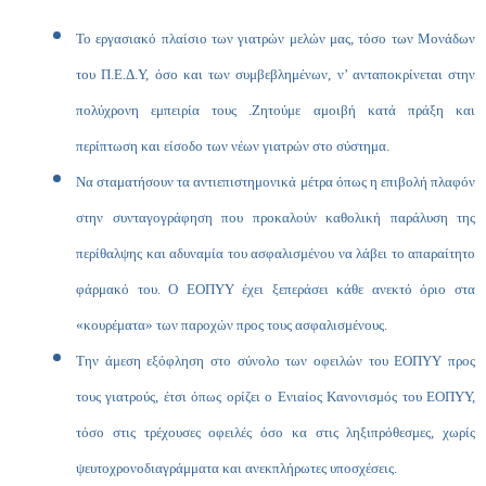
Το εργασιακό πλαίσιο των γιατρών μελών μας, τόσο των Μονάδων
του Π.Ε.Δ.Υ, όσο και των συμβεβλημένων, ν’ ανταποκρίνεται στην
πολύχρονη εμπειρία τους .Ζητούμε αμοιβή κατά πράξη και
περίπτωση και είσοδο των νέων γιατρών στο σύστημα.
Να σταματήσουν τα αντιεπιστημονικά μέτρα όπως η επιβολή πλαφόν
στην συνταγογράφηση που προκαλούν καθολική παράλυση της
περίθαλψης και αδυναμία του ασφαλισμένου να λάβει το απαραίτητο
φάρμακό του. Ο ΕΟΠΥΥ έχει ξεπεράσει κάθε ανεκτό όριο στα
«κουρέματα» των παροχών προς τους ασφαλισμένους.
Την άμεση εξόφληση στο σύνολο των οφειλών του ΕΟΠΥΥ προς
τους γιατρούς, έτσι όπως ορίζει ο Ενιαίος Κανονισμός του ΕΟΠΥΥ,
τόσο στις τρέχουσες οφειλές όσο κα στις ληξιπρόθεσμες, χωρίς
ψευτοχρονοδιαγράμματα και ανεκπλήρωτες υποσχέσεις.