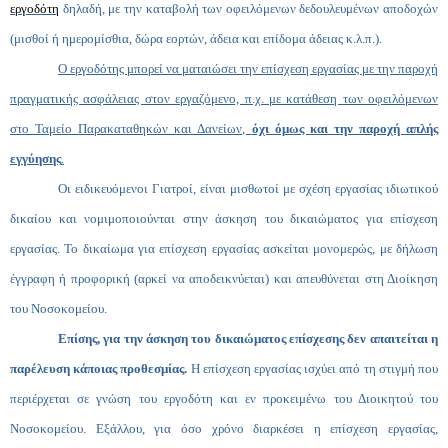
εργοδότη
δηλαδή, με την καταβολή των οφειλόμενων δεδουλευμένων αποδοχών
(μισθοί ή ημερομίσθια, δώρα εορτών, άδεια και επίδομα άδειας κ.λ.π.).
Ο εργοδότης μπορεί να ματαιώσει την επίσχεση εργασίας με την παροχή
πραγματικής ασφάλειας στον εργαζόμενο, π.χ. με κατάθεση των οφειλόμενων
στο Ταμείο Παρακαταθηκών και Δανείων,
όχι όμως και την παροχή απλής
εγγύησης
.
Οι ειδικευόμενοι Γιατροί, είναι μισθωτοί με σχέση εργασίας ιδιωτικού
δικαίου και νομιμοποιούνται στην άσκηση του δικαιώματος για επίσχεση
εργασίας. Το δικαίωμα για επίσχεση εργασίας ασκείται μονομερώς, με δήλωση
έγγραφη ή προφορική (αρκεί να αποδεικνύεται) και απευθύνεται στη Διοίκηση
του Νοσοκομείου.
Επίσης, για την άσκηση του δικαιώματος επίσχεσης δεν απαιτείται η
παρέλευση κάποιας προθεσμίας.
Η επίσχεση εργασίας ισχύει από τη στιγμή που
περιέρχεται σε γνώση του εργοδότη και εν προκειμένω του Διοικητού του
Νοσοκομείου. Εξάλλου, για όσο χρόνο διαρκέσει η επίσχεση εργασίας,