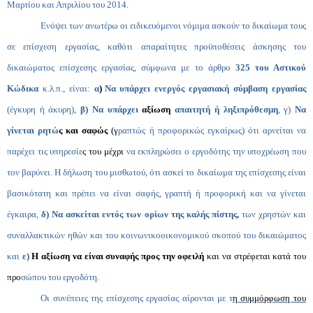
Μαρτίου και Απριλίου του 2014.
Ενόψει των ανωτέρω οι ειδικευόμενοι νόμιμα ασκούν το δικαίωμα τους
σε επίσχεση εργασίας, καθότι απαραίτητες προϋποθέσεις άσκησης του
δικαιώματος επίσχεσης εργασίας, σύμφωνα με το άρθρο
325 του Αστικού
Κώδικα
κ.λ.π., είναι:
α
)
Να υπάρχει ενεργός εργασιακή σύμβαση εργασίας
(έγκυρη ή άκυρη),
β) Να υπάρχει
αξίωση
απαιτητή ή ληξιπρόθεσμη
, γ)
Να
γίνεται ρητώ
ς και σαφώς
(γ
ραπτώς ή προφορικώς εγκαίρως) ότι αρνείται να
παρέχει τις υπηρεσίε
ς του μέχρι
να εκπληρώσει ο εργοδότης την υποχρέωση που
τον βαρύνει. Η δήλωση του μισθωτού, ότι ασκεί το δικαίωμα της επίσχεσης είναι
βασικότατη και πρέπει να είναι σαφής, γραπτή ή προφορική και να γίνεται
έγκαιρα,
δ) Να ασκείται εντός των ορίων της καλής πίστης,
των χρηστών και
συναλλακτικών ηθών και του κοινωνικοοικονομικού σκοπού του δικαιώματος
και
ε)
Η αξίωση να είναι συναφής προς την οφειλή
και να στρέφεται κατά του
προ
σώπου του εργοδότη.
Οι συνέπειες της επίσχεσης εργασίας αίρονται με τ
η συμμόρφωση του