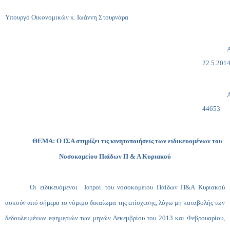
Υπουργό Οικονομικών κ. Ιωάννη Στουρνάρα
22.5.201
44653
ΘΕΜΑ: Ο ΙΣΑ στηρίζει τις κινητοποιήσεις των ειδικευομένων του
Νοσοκομείου Παίδων Π & Α Κυριακού
Οι ειδικευόμενοι Ιατροί του νοσοκομείου Παίδων Π&Α Κυριακού
ασκούν από σήμερα το νόμιμο δικαίωμα της επίσχεσης, λόγω μη καταβολής των
δεδουλευμένων εφημεριών των μηνών Δεκεμβρίου του 2013 και Φεβρουαρίου,