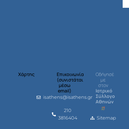
Χάρτης
Επικοινωνία
Οδήγησέ
(συνιστάται
με
μέσω
στον
email)
Ιατρικό
Σύλλογο
isathens@isathens.gr
Αθηνών
210
3816404
Sitemap