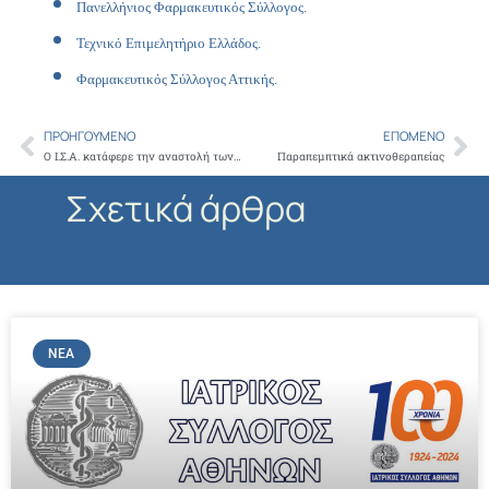
Πανελλήνιος Φαρμακευτικός Σύλλογος.
Τεχνικό Επιμελητήριο Ελλάδος.
Φαρμακευτικός Σύλλογος Αττικής.
ΠΡΟΗΓΟΎΜΕΝΟ
ΕΠΌΜΕΝΟ
Prev
Ne
Ο Ι.Σ.Α. κατάφερε την αναστολή των επιβληθεισών ποινών στους ουρολόγους για την συνταγογράφηση συγκεκριμένων σκευασμάτων
Παραπεμπτικά ακτινοθεραπείας
Σχετικά άρθρα
ΝΈΑ