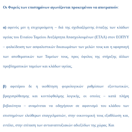
Οι Φορείς των επιστημόνων αγωνίζονται
προκειμένου να αποτραπούν
:
α)
αφενός μεν η επιχειρούμενη – διά της σχεδιαζόμενης ένταξης των κλάδων
υγείας του
Ενιαίου Ταμείου Ανεξάρτητα Απασχολουμένων
(ΕΤΑΑ) στον ΕΟΠΥΥ
– φαλκίδευση των ασφαλιστικών δικαιωμάτων των μελών τους και η υφαρπαγή
των αποθεματικών των Ταμείων τους, προς όφελος της στήριξης άλλων
προβληματικών ταμείων και κλάδων υγείας,
β)
αφετέρου δε η υιοθέτηση φορολογικών ρυθμίσεων εξοντωτικών,
βραχυπρόθεσμης και κοντόφθαλμης λογικής, οι οποίες – κατά πλήρη
βεβαιότητα – αναμένεται να οδηγήσουν σε αφανισμό του κλάδου των
επιστημόνων ελεύθερων επαγγελματιών, στην οικονομική τους εξαθλίωση και,
εντέλει, στην επίταση των αντιαναπτυξιακών αδιεξόδων της χώρας. Και