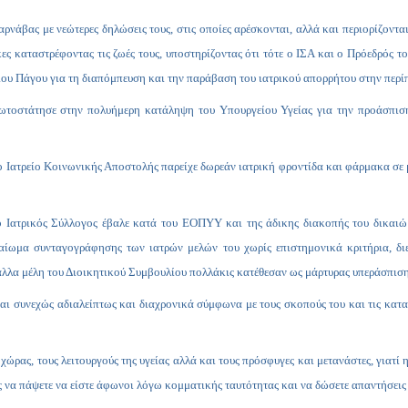
ρνάβας με νεώτερες δηλώσεις τους, στις οποίες αρέσκονται, αλλά και περιορίζοντ
ς καταστρέφοντας τις ζωές τους, υποστηρίζοντας ότι τότε ο ΙΣΑ και ο Πρόεδρός το
ίου Πάγου για τη διαπόμπευση και την παράβαση του ιατρικού απορρήτου στην περίπ
 πρωτοστάτησε στην πολυήμερη κατάληψη του Υπουργείου Υγείας για την προάσπι
 Ιατρείο Κοινωνικής Αποστολής παρείχε δωρεάν ιατρική φροντίδα και φάρμακα σε 
 Ιατρικός Σύλλογος έβαλε κατά του ΕΟΠΥΥ και της άδικης διακοπής του δικαιώ
αίωμα συνταγογράφησης των ιατρών μελών του χωρίς επιστημονικά κριτήρια, δι
ι άλλα μέλη του Διοικητικού Συμβουλίου πολλάκις κατέθεσαν ως μάρτυρας υπεράσπιση
ται συνεχώς αδιαλείπτως και διαχρονικά σύμφωνα με τους σκοπούς του και τις κατα
χώρας, τους λειτουργούς της υγείας αλλά και τους πρόσφυγες και μετανάστες, γιατί
ς να πάψετε να είστε άφωνοι λόγω κομματικής ταυτότητας και να δώσετε απαντήσεις 