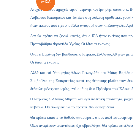
Ατυχώς οι υποστηριχτές της σημερινής κυβέρνησης, όπως ο κ. Βα
Λοβέρδος διαπόμπευε και έστελνε στη φυλακή οροθετικές γυναίκε
ήταν εκείνος που είχε υποβάλει αναφορά στον κ. Εισαγγελέα Αρε
Δεν θα πρέπει να ξεχνά κανείς, ότι ο ΙΣΑ ήταν εκείνος που
Πρωτοβάθμια Φροντίδα Υγείας. Οι ίδιοι τι έκαναν;
Όταν η Ευρώπη δεν βοηθούσε, ο Ιατρικός Σύλλογος Αθηνών με το
Οι ίδιοι τι έκαναν;
Αλλά και επί Υπουργίας Άδωνι Γεωργιάδη και Μάκη Βορίδη ο
Συμβούλιο της Επικρατείας κατά της θέσπισης
plafon
στον δικ
δεδουλευμένες εφημερίες, ενώ ο ίδιος δε ο Πρόεδρος του ΙΣΑ κα
Ο Ιατρικός Σύλλογος Αθηνών δεν έχει πολιτική ταυτότητα, μάχε
κυβερνά. Θα συνεχίσει να το πράττει. Δεν εκφοβίζεται.
Θα πρέπει κάποτε να δοθούν απαντήσεις στους πολίτες αυτής της 
Όλοι αναμένουν απαντήσεις, όχι υβρεολόγια. Θα πρέπει επιτέλου