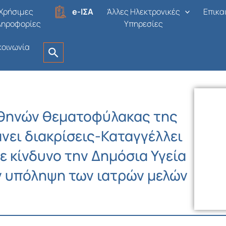
Χρήσιμες
e-ΙΣΑ
Άλλες Ηλεκτρονικές
Επικα
ληροφορίες
Υπηρεσίες
κοινωνία
Αθηνών θεματοφύλακας της
άνει διακρίσεις-Καταγγέλλει
σε κίνδυνο την Δημόσια Υγεία
ην υπόληψη των ιατρών μελών