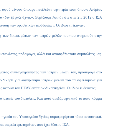
Copy
αι, αφού μένουν άπραγοι, επέλεξαν την περίπτωση όπου ο Ανδρέας
Link
υ «δεν έβγαζε άχνα.». Θυμίζουμε λοιπόν ότι στις 2.5.2012 ο ΙΣΑ
τωση των οροθετικών ιερόδουλων. Οι ίδιοι τι έκαναν;
ση των δικαιωμάτων των ιατρών μελών του που υπηρετούν στην
μετανάστες, πρόσφυγες, αλλά και ανασφάλιστους συμπολίτες μας.
ματος συνταγογράφησης των ιατρών μελών του, προσέφυγε στο
εκδίκησε για λογαριασμό ιατρών μελών του τα οφειλόμενα για
ς ιατρών του ΠΕΔΥ ενώπιον Δικαστηρίου. Οι ίδιοι τι έκαναν;
στατικές του διατάξεις. Και αυτό ανεξάρτητα από το ποιο κόμμα
 η ηγεσία του Υπουργείου Υγείας συμπεριφέρεται τόσο ρατσιστικά.
σε σωρεία ερωτημάτων που έχει θέσει ο ΙΣΑ.