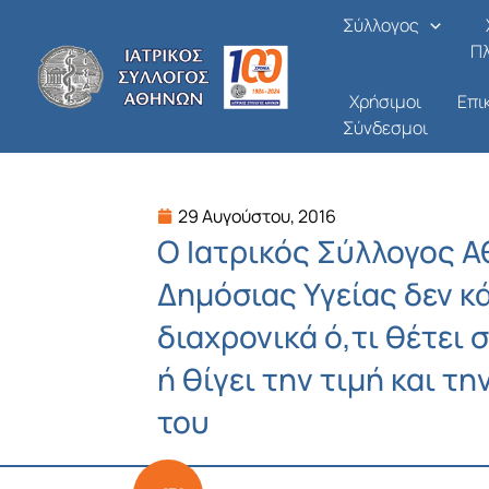
Μετάβαση
Σύλλογος
στο
Π
περιεχόμενο
Χρήσιμοι
Επι
Σύνδεσμοι
29 Αυγούστου, 2016
Ο Ιατρικός Σύλλογος 
Δημόσιας Υγείας δεν κ
διαχρονικά ό,τι θέτει 
ή θίγει την τιμή και τ
του