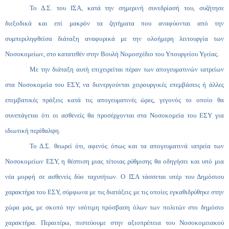
Το Δ.Σ. του ΙΣΑ, κατά την σημερινή συνεδρίασή του, συζήτησε
διεξοδικά και επί μακρόν τα ζητήματα που αναφύονται από την
συμπεριληφθείσα διάταξη αναφορικά με την ολοήμερη λειτουργία των
Νοσοκομείων, στο κατατεθέν στην Βουλή Νομοσχέδιο του Υπουργείου Υγείας.
Με την διάταξη αυτή επιχειρείται πέραν των απογευματινών ιατρείων
στα Νοσοκομεία του ΕΣΥ, να διενεργούνται χειρουργικές επεμβάσεις ή άλλες
επεμβατικές πράξεις κατά τις απογευματινές ώρες, γεγονός το οποίο θα
συνεπάγεται ότι οι ασθενείς θα προσέρχονται στα Νοσοκομεία του ΕΣΥ για
ιδιωτική περίθαλψη.
Το Δ.Σ. θεωρεί ότι, αφενός όπως και τα απογευματινά ιατρεία των
Νοσοκομείων ΕΣΥ, η θέσπιση μιας τέτοιας ρύθμισης θα οδηγήσει και υπό μια
νέα μορφή σε ασθενείς δύο ταχυτήτων. Ο ΙΣΑ τάσσεται υπέρ του Δημόσιου
χαρακτήρα του ΕΣΥ, σύμφωνα με τις διατάξεις με τις οποίες εγκαθιδρύθηκε στην
χώρα μας, με σκοπό την ισότιμη πρόσβαση όλων των πολιτών στο δημόσιο
χαρακτήρα. Περαιτέρω, πιστεύουμε στην αξιοπρέπεια του Νοσοκομειακού