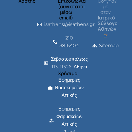
Χάρτης
Επικοινωνία
Οδήγησέ
(συνιστάται
με
μέσω
στον
email)
Ιατρικό
Σύλλογο
isathens@isathens.gr
Αθηνών
210
3816404
Sitemap
Σεβαστουπόλεως
113, 11526, Αθήνα
Χρήσιμα
Εφημερίες
Νοσοκομείων
Αττικής
Εφημερίες
Φαρμακείων
Αττικής
(Live)