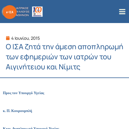
Μετάβαση
στο
περιεχόμενο
4 Ιουνίου, 2015
Ο ΙΣΑ ζητά την άμεση αποπληρωμή
των εφημεριών των ιατρών του
Αιγινήτειου και Νίμιτς
Προς τον Υπουργό Υγείας
κ. Π. Κουρουμπλή
Κοιν. Αναπληρωτή Υπουργό Υγείας