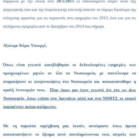
σύμφωνα με την οποία από
28/5/2015
οι ειδικευόμενοι ιατροί τόσο της
ψυχιατρικής όσο και της νευρολογικής κλινικής ασκούν το νόμιμο δικαίωμα της
επίσχεσης εργασίας για τις περικοπές στις εφημερίες του 2013, όσο και για τις
απλήρωτες εφημερίες από το Δεκέμβριο του 2014 έως σήμερα.
Αξιότιμε Κύριε Υπουργέ,
Όπως είναι γνωστό κατεβλήθησαν οι δεδουλευμένες εφημερίες των
προηγουμένων μηνών σε όλα τα Νοσοκομεία, με αποτέλεσμα να
σταματήσουν οι κινητοποιήσεις στα Νοσοκομεία και αποκαταστάθηκε η
ομαλή λειτουργία τους.
Πλην όμως μας έγινε γνωστό ότι στο ως άνω
Νοσοκομείο, όπως επίσης στο Αρεταίειο αλλά και στο ΝΙΜΙΤΣ οι ιατροί
παραμένουν ακόμα απλήρωτοι.
Με τη παρούσα παρέμβαση μας λοιπόν, αιτούμαστε όπως άμεσα
αποκαταστήσετε το ζήτημα αυτό αποπληρώνοντας τους ιατρούς των