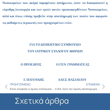
Νοσοκομείων που ακόμα παραμένουν απλήρωτοι, ώστε να διασφαλιστεί η
εύρυθμη λειτουργία και των τριών αυτών προαναφερθέντων Νοσοκομείων,
αλλά και όπως επίσης προβείτε στην αποπληρωμή των ποσών που αφορούν
τις αυθαίρετες περικοπές των προηγουμένων ετών.
ΓΙΑ ΤΟ ΔΙΟΙΚΗΤΙΚΟ ΣΥΜΒΟΥΛΙΟ
ΤΟΥ ΙΑΤΡΙΚΟΥ ΣΥΛΛΟΓΟΥ ΑΘΗΝΩΝ
Ο ΠΡΟΕΔΡΟΣ Ο ΓΕΝ. ΓΡΑΜΜΑΤΕΑΣ
Γ. ΠΑΤΟΥΛΗΣ
ΑΛΕΞ. ΒΑΣΙΛΕΙΟΥ
ΠΡΟΗΓΟΎΜΕΝΟ
ΕΠΌΜΕΝΟ
Prev
Ne
Είναι αναγκαία η άμεση στελέχωση του παθολογοανατομικού τμήματος του ΓΝΑ «Ιπποκράτειο» με ιατρικό προσωπικό
Ο ΙΣΑ ζητά την άμεση αποπληρωμή των ιατρών που εργάστηκαν στον προέλεγχο των ΚΕΠΑ
Σχετικά άρθρα