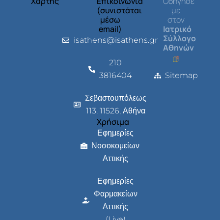
Χάρτης
Επικοινωνία
Οδήγησέ
(συνιστάται
με
μέσω
στον
email)
Ιατρικό
Σύλλογο
isathens@isathens.gr
Αθηνών
210
3816404
Sitemap
Σεβαστουπόλεως
113, 11526, Αθήνα
Χρήσιμα
Εφημερίες
Νοσοκομείων
Αττικής
Εφημερίες
Φαρμακείων
Αττικής
(Live)