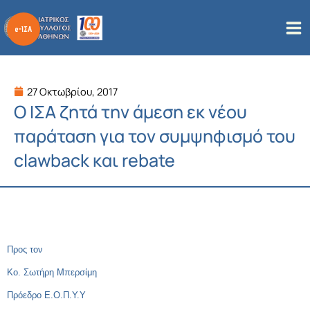
Μετάβαση
στο
περιεχόμενο
27 Οκτωβρίου, 2017
Ο ΙΣΑ ζητά την άμεση εκ νέου
παράταση για τον συμψηφισμό του
clawback και rebate
Προς τον
Κο. Σωτήρη Μπερσίμη
Πρόεδρο Ε.Ο.Π.Υ.Υ