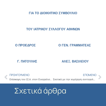
ΓΙΑ ΤΟ ΔΙΟΙΚΗΤΙΚΟ ΣΥΜΒΟΥΛΙΟ
ΤΟΥ ΙΑΤΡΙΚΟΥ ΣΥΛΛΟΓΟΥ ΑΘΗΝΩΝ
Ο ΠΡΟΕΔΡΟΣ Ο ΓΕΝ. ΓΡΑΜΜΑΤΕΑΣ
Γ. ΠΑΤΟΥΛΗΣ
ΑΛΕΞ. ΒΑΣΙΛΕΙΟΥ
ΠΡΟΗΓΟΎΜΕΝΟ
ΕΠΌΜΕΝΟ
Prev
Ne
Επίσκεψη του Ι.Σ.Α. στον Ευαγγελισμό
Σχετικά με την χορήγηση συνταγολογίων για την συνταγογράφηση εμβολίων απευαισθητοποίησης
Σχετικά άρθρα