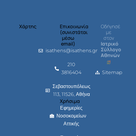
Χάρτης
Επικοινωνία
Οδήγησέ
(συνιστάται
με
μέσω
στον
email)
Ιατρικό
Σύλλογο
isathens@isathens.gr
Αθηνών
210
3816404
Sitemap
Σεβαστουπόλεως
113, 11526, Αθήνα
Χρήσιμα
Εφημερίες
Νοσοκομείων
Αττικής