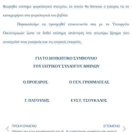
θεωρηθεί επίσημο φορολογικό στοιχείο, το οποίο θα δύναται ο γιατρός να το
καταχωρήσει στα φορολογικά του βιβλία.
Παρακαλούμε να προηγηθεί επικοινωνία σας με το Υπουργείο
Οικονομικών ώστε να δοθεί επίσημη απάντηση στο ανωτέρω ζήτημα που
απασχολεί τους γιατρούς και τις ιατρικές εταιρείες.
ΓΙΑ ΤΟ ΔΙΟΙΚΗΤΙΚΟ ΣΥΜΒΟΥΛΙΟ
ΤΟΥ ΙΑΤΡΙΚΟΥ ΣΥΛΛΟΓΟΥ ΑΘΗΝΩΝ
Ο ΠΡΟΕΔΡΟΣ Ο ΓΕΝ. ΓΡΑΜΜΑΤΕΑΣ
Γ. ΠΑΤΟΥΛΗΣ
ΕΥΣΤ. ΤΣΟΥΚΑΛΟΣ
ΠΡΟΗΓΟΎΜΕΝΟ
ΕΠΌΜΕΝΟ
Prev
Ne
Οδηγίες για τους προσκυνητές στο Hajj και Umrah 2014 στη Σαουδική Αραβία
Η μεγαλύτερη συγκέντρωση φαρμάκων – 35 μεγάλοι σάκοι με φάρμακα μαζεύτηκαν στον Άγιο Δημήτριο Πανόρμου