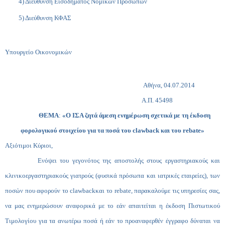
4) Διεύθυνση Εισοδήματος Νομικών Προσώπων
5) Διεύθυνση ΚΦΑΣ
Υπουργείο Οικονομικών
Αθήνα, 04.07.2014
Α.Π. 45498
ΘΕΜΑ
:
«Ο ΙΣΑ ζητά άμεση ενημέρωση σχετικά με τη έκδοση
φορολογικού στοιχείου για τα ποσά του
claw
back
και του
rebate
»
Αξιότιμοι Κύριοι,
Ενόψει του γεγονότος της αποστολής στους εργαστηριακούς και
κλινικοεργαστηριακούς γιατρούς (φυσικά πρόσωπα και ιατρικές εταιρείες), των
ποσών που αφορούν το
claw
back
και το
rebate
, παρακαλούμε τις υπηρεσίες σας,
να μας ενημερώσουν αναφορικά με το εάν απαιτείται η έκδοση Πιστωτικού
Τιμολογίου για τα ανωτέρω ποσά ή εάν το προαναφερθέν έγγραφο δύναται να