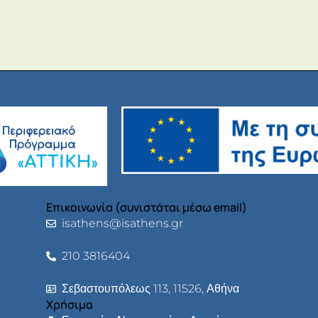
Επικοινωνία (συνιστάται μέσω email)
isathens@isathens.gr
210 3816404
Σεβαστουπόλεως 113, 11526, Αθήνα
Χρήσιμα