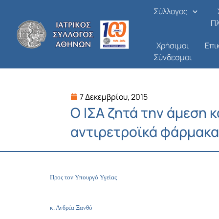
Μετάβαση
Σύλλογος
στο
Π
περιεχόμενο
Χρήσιμοι
Επι
Σύνδεσμοι
7 Δεκεμβρίου, 2015
Ο ΙΣΑ ζητά την άμεση 
αντιρετροϊκά φάρμακ
Προς τον Υπουργό Υγείας
κ. Ανδρέα Ξανθό