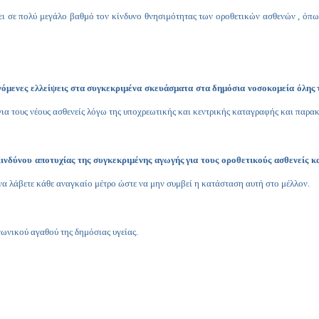
ι σε πολύ μεγάλο βαθμό τον κίνδυνο θνησιμότητας των οροθετικών ασθενών , όπω
όμενες ελλείψεις
στα συγκεκριμένα σκευάσματα στα δημόσια νοσοκομεία όλης 
 για τους νέους ασθενείς λόγω της υποχρεωτικής και κεντρικής καταγραφής και πα
ινδύνου αποτυχίας της συγκεκριμένης αγωγής για τους οροθετικούς ασθενείς κ
 να λάβετε κάθε αναγκαίο μέτρο ώστε να μην συμβεί η κατάσταση αυτή στο μέλλον.
νωνικού αγαθού της δημόσιας υγείας.