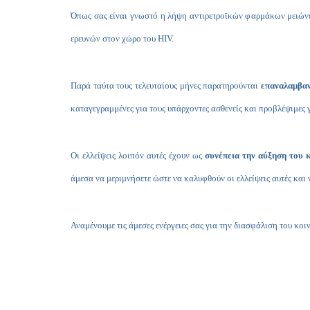
Όπως σας είναι γνωστό η λήψη αντιρετροϊκών φαρμάκων μειώνε
ερευνών στον χώρο του HIV.
Παρά ταύτα τους τελευταίους μήνες παρατηρούνται
επαναλαμβαν
καταγεγραμμένες για τους υπάρχοντες ασθενείς και προβλέψιμες
Οι ελλείψεις λοιπόν αυτές έχουν ως
συνέπεια την αύξηση του κ
άμεσα να μεριμνήσετε ώστε να καλυφθούν οι ελλείψεις αυτές και
Αναμένουμε τις άμεσες ενέργειες σας για την διασφάλιση του κοι