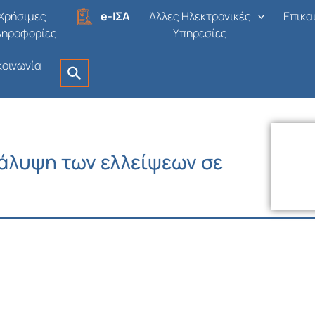
Χρήσιμες
e-ΙΣΑ
Άλλες Ηλεκτρονικές
Επικα
ληροφορίες
Υπηρεσίες
κοινωνία
κάλυψη των ελλείψεων σε
α