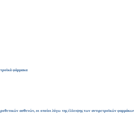
ετροϊκά φάρμακα
οροθετικών ασθενών, οι οποίοι λόγω της έλλειψης των αντιρετροϊκών φαρμάκων