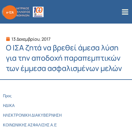
Μετάβαση
στο
περιεχόμενο
13 Δεκεμβρίου, 2017
Ο ΙΣΑ ζητά να βρεθεί άμεσα λύση
για την αποδοχή παραπεμπτικών
των έμμεσα ασφαλισμένων μελών
Προς
ΗΔΙΚΑ
ΗΛΕΚΤΡΟΝΙΚΗ ΔΙΑΚΥΒΕΡΝΗΣΗ
ΚΟΙΝΩΝΙΚΗΣ ΑΣΦΑΛΙΣΗΣ Α.Ε