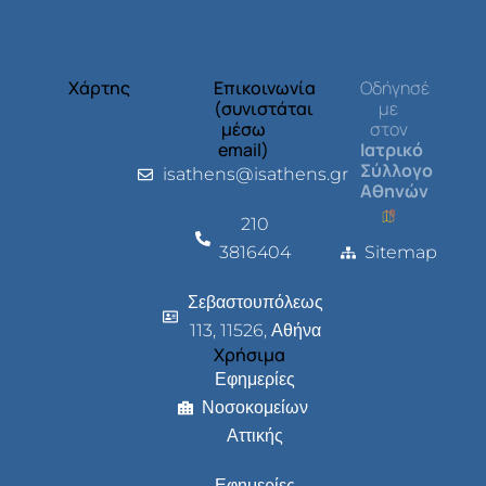
Χάρτης
Επικοινωνία
Οδήγησέ
(συνιστάται
με
μέσω
στον
email)
Ιατρικό
Σύλλογο
isathens@isathens.gr
Αθηνών
210
3816404
Sitemap
Σεβαστουπόλεως
113, 11526, Αθήνα
Χρήσιμα
Εφημερίες
Νοσοκομείων
Αττικής
Εφημερίες