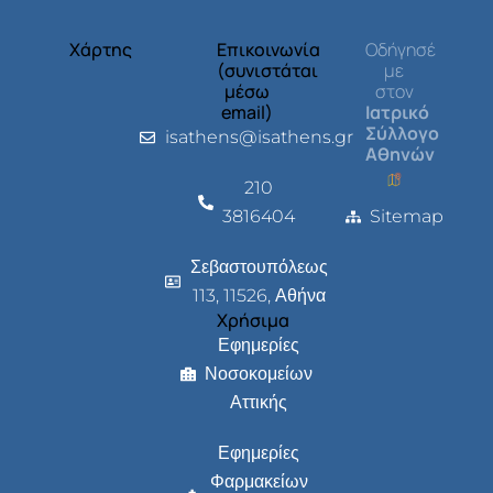
Χάρτης
Επικοινωνία
Οδήγησέ
(συνιστάται
με
μέσω
στον
email)
Ιατρικό
Σύλλογο
isathens@isathens.gr
Αθηνών
210
3816404
Sitemap
Σεβαστουπόλεως
113, 11526, Αθήνα
Χρήσιμα
Εφημερίες
Νοσοκομείων
Αττικής
Εφημερίες
Φαρμακείων