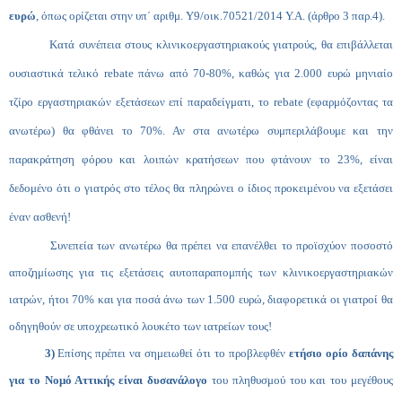
ευρώ
, όπως ορίζεται στην υπ΄ αριθμ.
Υ9/οικ.70521/2014 Υ.Α. (άρθρο 3 παρ.4).
Κατά συνέπεια στους κλινικοεργαστηριακούς γιατρούς, θα επιβάλλεται
ουσιαστικά τελικό
rebate πάνω από 70-80%, καθώς για 2.000 ευρώ μηνιαίο
τζίρο εργαστηριακών εξετάσεων επί παραδείγματι, το
rebate
(εφαρμόζοντας τα
ανωτέρω) θα φθάνει το 70%. Αν στα ανωτέρω συμπεριλάβουμε και την
παρακράτηση φόρου και λοιπών κρατήσεων που φτάνουν το 23%, είναι
δεδομένο ότι ο γιατρός στο τέλος θα πληρώνει ο ίδιος προκειμένου να εξετάσει
έναν ασθενή!
Συνεπεία των ανωτέρω θα πρέπει να επανέλθει το προϊσχύον ποσοστό
αποζημίωσης για τις εξετάσεις αυτοπαραπομπής των κλινικοεργαστηριακών
ιατρών, ήτοι 70% και για ποσά άνω των 1.500 ευρώ, διαφορετικά οι γιατροί θα
οδηγηθούν σε υποχρεωτικό λουκέτο των ιατρείων τους!
3)
Επίσης πρέπει να σημειωθεί ότι το προβλεφθέν
ετήσιο ορίο δαπάνης
για το Νομό Αττικής είναι δυσανάλογο
του πληθυσμού του και του μεγέθους