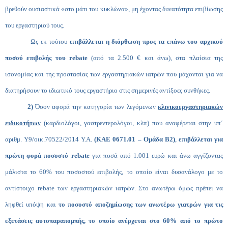
βρεθούν ουσιαστικά «στο μάτι του κυκλώνα», μη έχοντας δυνατότητα επιβίωσης
του εργαστηριού τους.
Ως εκ τούτου
επιβάλλεται η διόρθωση προς τα επάνω του αρχικού
ποσού επιβολής του
rebate
(από τα 2.500 € και άνω), στα πλαίσια της
ισονομίας και της προστασίας των εργαστηριακών ιατρών που μάχονται για να
διατηρήσουν το ιδιωτικό τους εργαστήριο στις σημερινές αντίξοες συνθήκες.
2)
Όσον αφορά την κατηγορία των λεγόμενων
κλινικοεργαστηριακών
ειδικοτήτων
(καρδιολόγοι, γαστρεντερολόγοι, κλπ)
που αναφέρεται στην υπ΄
αριθμ. Υ9/οικ.70522/2014 Υ.Α.
(ΚΑΕ
0671.01
– Ομάδα Β2)
,
επιβάλλεται για
πρώτη φορά ποσοστό
rebate
για ποσά από 1.001 ευρώ και άνω αγγίζοντας
μάλιστα το 60% του ποσοστού επιβολής, το οποίο είναι δυσανάλογο με το
αντίστοιχο
rebate
των εργαστηριακών ιατρών. Στο ανωτέρω όμως πρέπει να
ληφθεί υπόψη και
το ποσοστό αποζημίωσης των ανωτέρω γιατρών για τις
εξετάσεις αυτοπαραπομπής, το οποίο ανέρχεται στο 60% από το πρώτο