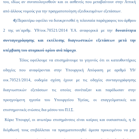
του, ιδίως αν συνυπολογισθούν και οι ασθενείς που μεταβαίνουν στην Αττική
από άλλους νομούς για την πραγματοποίηση εξειδικευμένων εξετάσεων.
4)
Περαιτέρω οφείλει να διευκρινισθεί η τελευταία παράγραφος του άρθρου
2 της υπ΄αριθμ.
Υ9/οικ.70521/2014 Υ.Α. αναφορικά με την
δυνατότητα
συνταγογράφησης και εκτέλεσης διαγνωστικών εξετάσεων μετά την
υπέρβαση του ατομικού ορίου ανά πάροχο
.
Τέλος οφείλουμε να επισημάνουμε το γεγονός ότι οι κατευθυντήριες
οδηγίες που αναφέρονται στην Υπουργική Απόφαση με αριθμό
Υ9/
οικ.70521/2014, ουδεμία σχέση έχουν με τις οδηγίες συνταγογράφησης
διαγνωστικών εξετάσεων τις οποίες συνέταξαν και παρέδωσαν στην
προηγούμενη ηγεσία του Υπουργείου Υγείας, οι επαγγελματικές και
επιστημονικές ενώσεις δια μέσου του Π.Ι.Σ.
Κύριε Υπουργέ,
οι ανωτέρω επισημάνσεις είναι καίριες και ουσιαστικές, η δε
διόρθωσή τους επιβάλλεται να πραγματοποιηθεί άμεσα προκειμένου να μην