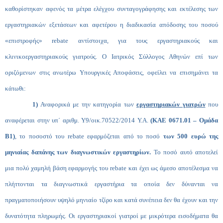
καθορίστηκαν αφενός τα μέτρα ελέγχου συνταγογράφησης και εκτέλεσης των
εργαστηριακών εξετάσεων και αφετέρου η διαδικασία απόδοσης του ποσού
«επιστροφής»
rebate
αντίστοιχα, για τους εργαστηριακούς και
κλινικοεργαστηριακούς γιατρούς. Ο Ιατρικός Σύλλογος Αθηνών επί των
οριζόμενων στις ανωτέρω Υπουργικές Αποφάσεις, οφείλει να επισημάνει τα
κάτωθι:
1)
Αναφορικά με την κατηγορία των
εργαστηριακών γιατρών
που
αναφέρεται στην υπ΄ αριθμ. Υ9/οικ.70522/2014 Υ.Α.
(ΚΑΕ
0671.01
– Ομάδα
Β1)
, το ποσοστό του
rebate
εφαρμόζεται από το
ποσό
των 500 ευρώ της
μηνιαίας δαπάνης των διαγνωστικών εργαστηρίων.
Το ποσό αυτό αποτελεί
μια πολύ χαμηλή βάση εφαρμογής του
rebate
και έχει ως άμεσο αποτέλεσμα να
πλήττονται τα διαγνωστικά εργαστήρια τα οποία δεν δύνανται να
πραγματοποιήσουν υψηλό μηνιαίο τζίρο και κατά συνέπεια δεν θα έχουν και την
δυνατότητα πληρωμής.
Οι εργαστηριακοί γιατροί με μικρότερα εισοδήματα θα