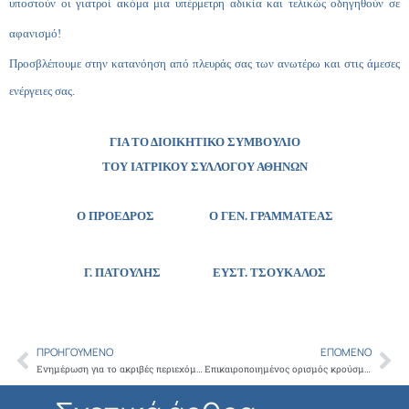
υποστούν οι γιατροί ακόμα μια υπέρμετρη αδικία και τελικώς οδηγηθούν σε
αφανισμό!
Προσβλέπουμε στην κατανόηση από πλευράς σας των ανωτέρω και στις άμεσες
ενέργειες σας.
ΓΙΑ ΤΟ ΔΙΟΙΚΗΤΙΚΟ ΣΥΜΒΟΥΛΙΟ
ΤΟΥ ΙΑΤΡΙΚΟΥ ΣΥΛΛΟΓΟΥ ΑΘΗΝΩΝ
Ο ΠΡΟΕΔΡΟΣ Ο ΓΕΝ. ΓΡΑΜΜΑΤΕΑΣ
Γ. ΠΑΤΟΥΛΗΣ
ΕΥΣΤ. ΤΣΟΥΚΑΛΟΣ
ΠΡΟΗΓΟΎΜΕΝΟ
ΕΠΌΜΕΝΟ
Prev
Ne
Ενημέρωση για το ακριβές περιεχόμενο της απόφασης της Επιτροπής Αναστολών του Συμβουλίου της Επικρατείας (Ολομ) 274/2014
Επικαιροποιημένος ορισμός κρούσματος ΚΕΕΛΠΝΟ για τον αιμορραγικό πυρετό ebola