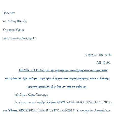
Προς τον
κο. Μάκη Βορίδη
Υπουργό Υγείας
οδός Αριστοτέλους αρ.17
Αθήνα, 20.08.2014
ΑΠ 46191
ΘΕΜΑ: «Ο ΙΣΑ ζητά την άμεση τροποποίηση των υπουργικών
αποφάσεων σχετικά με τα μέτρα ελέγχου συνταγογράφησης και εκτέλεσης
εργαστηριακών εξετάσεων και το
rebate
»
Αξιότιμε Κύριε Υπουργέ,
Δυνάμει των υπ’ αριθμ.
Υ9/οικ.70521/2014
(ΦΕΚ Β’2243/18.18.2014)
και
Υ9/οικ.70522/2014
(ΦΕΚ Β’ 2247/18-08-2014) Υπουργικών Αποφάσεων,