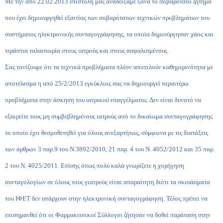
Με την από 22.02.2013 επιστολή μας αναδείξαμε ξανά το σοβαρότατο ζήτημα
που έχει δημιουργηθεί εξαιτίας των σοβαρότατων τεχνικών προβλημάτων του
συστήματος ηλεκτρονικής συνταγογράφησης, τα οποία δημιούργησαν χάος και
τεράστια ταλαιπωρία στους ιατρούς και στους ασφαλισμένους.
Σας τονίζουμε ότι τα τεχνικά προβλήματα πλέον αποτελούν καθημερινότητα με
αποτέλεσμα η από 25/2/2013 εγκύκλιος σας να δημιουργεί περαιτέρω
προβλήματα στην άσκηση του ιατρικού επαγγέλματος. Δεν είναι δυνατό να
εξαιρείτε τους μη συμβεβλημένους ιατρούς από το δικαίωμα συνταγογράφησης
το οποίο έχει θεσμοθετηθεί για όλους ανεξαρτήτως, σύμφωνα με τις διατάξεις
των άρθρων 3 παρ.9 του Ν.3892/2010, 21 παρ. 4 του Ν. 4052/2012 και 35 παρ.
2 του Ν. 4025/2011. Επίσης όπως πολύ καλά γνωρίζετε η χορήγηση
συνταγολογίων σε όλους τους γιατρούς είναι απαραίτητη διότι τα σκευάσματα
του ΙΦΕΤ δεν υπάρχουν στην ηλεκτρονική συνταγογράφηση. Τέλος πρέπει να
επισημανθεί ότι οι Φαρμακευτικοί Σύλλογοι ζήτησαν να δοθεί παράταση στην