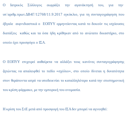
Ο Ιατρικός Σύλλογος εκφράζει την αγανάκτησή του, για την
υπ΄αριθμ.πρωτ.ΔΒ4Γ/12768/11.9.2017 εγκύκλιο, για τη συνταγογράφηση που
έβγαλε αιφνιδιαστικά ο ΕΟΠΥΥ ερμηνεύοντας κατά το δοκούν τις ισχύουσες
διατάξεις καθώς και τα όσα ήδη κρίθηκαν από το ανώτατο δικαστήριο, στο
οποίο έχει προσφύγει ο ΙΣΑ.
Ο ΕΟΠΥΥ επιχειρεί αυθαίρετα να αλλάξει τους κανόνες συνταγογράφησης
ζητώντας να απαλειφθεί το πεδίο «σχόλιο», στο οποίο δίνεται η δυνατότητα
στον θεράποντα ιατρό να υποδεικνύει το καταλληλότερο κατά την επιστημονική
του κρίση φάρμακο, με την εμπορική του ονομασία.
Η κρίση του ΣτΕ μετά από προσφυγή του ΙΣΑ δεν μπορεί να αγνοηθεί: