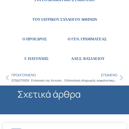
ΤΟΥ ΙΑΤΡΙΚΟΥ ΣΥΛΛΟΓΟΥ ΑΘΗΝΩΝ
Ο ΠΡΟΕΔΡΟΣ Ο ΓΕΝ. ΓΡΑΜΜΑΤΕΑΣ
Γ. ΠΑΤΟΥΛΗΣ
ΑΛΕΞ. ΒΑΣΙΛΕΙΟΥ
ΠΡΟΗΓΟΎΜΕΝΟ
ΕΠΌΜΕΝΟ
Prev
Ne
ΕΠΙΔΟΤΗΣΗ- Ενίσχυση της Αυτοαπασχόλησης Πτυχιούχων Τριτοβάθμιας Εκπαίδευσης
Ειδοποίηση πληρωμής ασφαλιστικών εισφορών
Σχετικά άρθρα