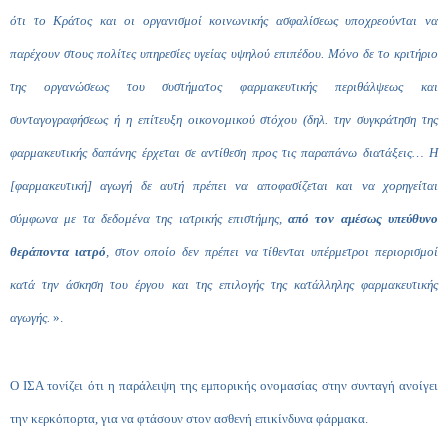
ότι το Κράτος και οι οργανισμοί κοινωνικής ασφαλίσεως υποχρεούνται να
παρέχουν στους πολίτες υπηρεσίες υγείας υψηλού επιπέδου. Μόνο δε το κριτήριο
της οργανώσεως του συστήματος φαρμακευτικής περιθάλψεως και
συνταγογραφήσεως ή η επίτευξη οικονομικού στόχου (δηλ. την συγκράτηση της
φαρμακευτικής δαπάνης έρχεται σε αντίθεση προς τις παραπάνω διατάξεις… Η
[φαρμακευτική] αγωγή δε αυτή πρέπει να αποφασίζεται και να χορηγείται
σύμφωνα με τα δεδομένα της ιατρικής επιστήμης,
από τον αμέσως υπεύθυνο
θεράποντα ιατρό
, στον οποίο δεν πρέπει να τίθενται υπέρμετροι περιορισμοί
κατά την άσκηση του έργου και της επιλογής της κατάλληλης φαρμακευτικής
αγωγής.
».
Ο ΙΣΑ τονίζει ότι η παράλειψη της εμπορικής ονομασίας στην συνταγή ανοίγει
την κερκόπορτα, για να φτάσουν στον ασθενή επικίνδυνα φάρμακα.