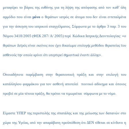
μεταφέρει το βάρος της ευθύνης για τη λήψη της απόφασης από τον καθ’ ύλη
αρμόδιο που είναι
μόνο
ο θεράπων ιατρός σε άτομα που δεν είναι εντεταλμένα
για την άσκηση του ιατρικού επαγγέλματος. Σύμφωνα με το άρθρο 3 παρ. 3 του
Νόμου 3418/2005 (ΦΕΚ 287/ Α/ 2005) περί Κώδικα Ιατρικής Δεοντολογίας: «
ο
θεράπων Ιατρός είναι εκείνος που έχει δικαίωμα επιλογής μεθόδου θεραπείας του
ασθενούς την οποία κρίνει ότι υπερτερεί σημαντικά έναντι άλλης
».
Οποιαδήποτε παρέμβαση στην θεραπευτική πράξη και στην επιλογή του
κατάλληλου φαρμάκου για τον ασθενή αποτελεί ποινικό αδίκημα και όποιος
προβεί σε μία τέτοια πράξη, θα πρέπει να τιμωρείται σύμφωνα με το νόμο.
Είμαστε ΥΠΕΡ της περιστολής της σπατάλης και της μείωσης των δαπανών στο
χώρο της Υγείας, υπό την απαράβατη προϋπόθεση ότι ΔΕΝ τίθεται σε κίνδυνο η