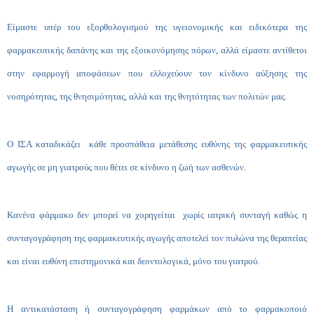
Είμαστε υπέρ του εξορθολογισμού της υγειονομικής και ειδικότερα της
φαρμακευτικής δαπάνης και της εξοικονόμησης πόρων, αλλά είμαστε αντίθετοι
στην εφαρμογή αποφάσεων που ελλοχεύουν τον κίνδυνο αύξησης της
νοσηρότητας, της θνησιμότητας, αλλά και της θνητότητας των πολιτών μας.
Ο ΙΣΑ καταδικάζει κάθε προσπάθεια μετάθεσης ευθύνης της φαρμακευτικής
αγωγής σε μη γιατρούς που θέτει σε κίνδυνο η ζωή των ασθενών.
Κανένα φάρμακο δεν μπορεί να χορηγείται χωρίς ιατρική συνταγή καθώς η
συνταγογράφηση της φαρμακευτικής αγωγής αποτελεί τον πυλώνα της θεραπείας
και είναι ευθύνη επιστημονικά και δεοντολογικά, μόνο του γιατρού.
Η αντικατάσταση ή συνταγογράφηση φαρμάκων από το φαρμακοποιό