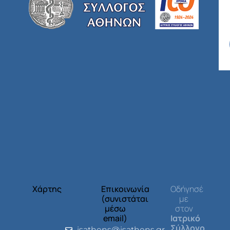
Χάρτης
Επικοινωνία
Οδήγησέ
(συνιστάται
με
μέσω
στον
email)
Ιατρικό
Σύλλογο
isathens@isathens.gr