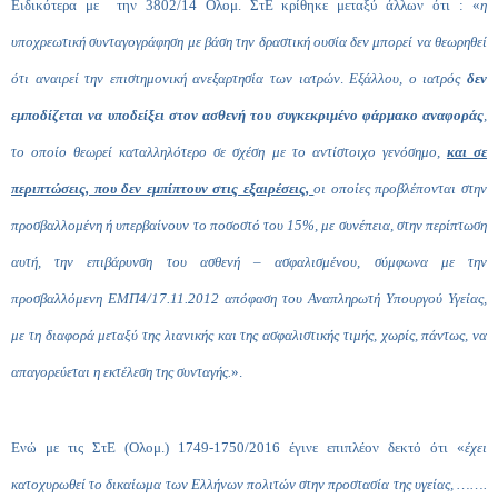
Ειδικότερα με την 3802/14 Ολομ. ΣτΕ κρίθηκε μεταξύ άλλων ότι : «
η
υποχρεωτική συνταγογράφηση με βάση την δραστική ουσία δεν μπορεί να θεωρηθεί
ότι αναιρεί την επιστημονική ανεξαρτησία των ιατρών
.
Εξάλλου, ο ιατρός
δεν
εμποδίζεται να υποδείξει στον ασθενή του συγκεκριμένο φάρμακο αναφοράς
,
το οποίο θεωρεί καταλληλότερο σε σχέση με το αντίστοιχο γενόσημο,
και σε
περιπτώσεις, που δεν εμπίπτουν στις εξαιρέσεις,
οι οποίες προβλέπονται στην
προσβαλλομένη ή υπερβαίνουν το ποσοστό του 15%, με συνέπεια, στην περίπτωση
αυτή, την επιβάρυνση του ασθενή – ασφαλισμένου, σύμφωνα με την
προσβαλλόμενη ΕΜΠ4/17.11.2012 απόφαση του Αναπληρωτή Υπουργού Υγείας,
με τη διαφορά μεταξύ της λιανικής και της ασφαλιστικής τιμής, χωρίς, πάντως, να
απαγορεύεται η εκτέλεση της συνταγής.
».
Ενώ με τις ΣτΕ (Ολομ.) 1749-1750/2016 έγινε επιπλέον δεκτό ότι «
έχει
κατοχυρωθεί το δικαίωμα των Ελλήνων πολιτών στην προστασία της υγείας, …….