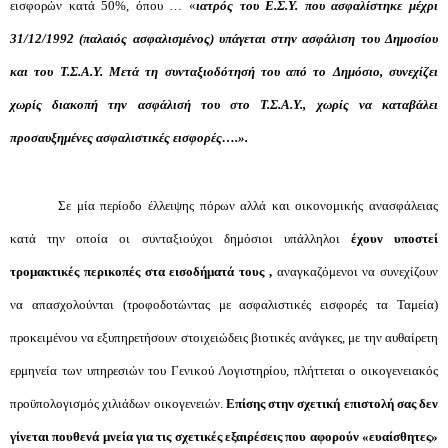
εισφορών κατά 50%, όπου … «
ιατρός του Ε.Σ.Υ. που ασφαλίστηκε μέχρι
31/12/1992 (παλαιός ασφαλισμένος) υπάγεται στην ασφάλιση του Δημοσίου
και του Τ.Σ.Α.Υ. Μετά τη συνταξιοδότησή του από το Δημόσιο, συνεχίζει
χωρίς διακοπή την ασφάλισή του στο Τ.Σ.Α.Υ., χωρίς να καταβάλει
προσαυξημένες ασφαλιστικές εισφορές….».
Σε μία περίοδο έλλειψης πόρων αλλά και οικονομικής ανασφάλειας
κατά την οποία οι συνταξιούχοι δημόσιοι υπάλληλοι
έχουν υποστεί
τρομακτικές περικοπές στα εισοδήματά τους ,
αναγκαζόμενοι να συνεχίζουν
να απασχολούνται (τροφοδοτώντας με ασφαλιστικές εισφορές τα Ταμεία)
προκειμένου να εξυπηρετήσουν στοιχειώδεις βιοτικές ανάγκες, με την αυθαίρετη
ερμηνεία των υπηρεσιών του Γενικού Λογιστηρίου, πλήττεται ο οικογενειακός
προϋπολογισμός χιλιάδων οικογενειών.
Επίσης στην σχετική επιστολή σας δεν
γίνεται πουθενά μνεία για τις σχετικές εξαιρέσεις που αφορούν «ευαίσθητες»