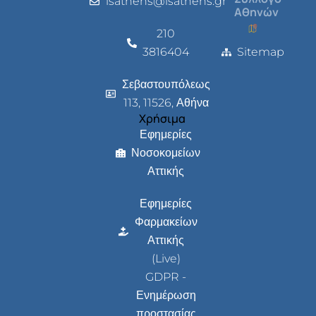
isathens@isathens.gr
Αθηνών
210
3816404
Sitemap
Σεβαστουπόλεως
113, 11526, Αθήνα
Χρήσιμα
Εφημερίες
Νοσοκομείων
Αττικής
Εφημερίες
Φαρμακείων
Αττικής
(Live)
GDPR -
Ενημέρωση
προστασίας