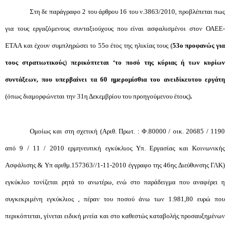
Στη δε παράγραφο 2 του άρθρου 16 του ν.3863/2010, προβλέπεται πως
για τους εργαζόμενους συνταξιούχους που είναι ασφαλισμένοι στον ΟΑΕΕ-
ΕΤΑΑ και έχουν συμπληρώσει το 55ο έτος της ηλικίας τους (
53ο προφανώς για
τους στρατιωτικούς
)
περικόπτεται ‘το ποσό της κύριας ή των κυρίων
συντάξεων, που υπερβαίνει τα 60 ημερομίσθια του ανειδίκευτου εργάτη
(όπως διαμορφώνεται την 31η Δεκεμβρίου του προηγούμενου έτους)
.
Ομοίως και στη σχετική (Αριθ. Πρωτ. : Φ.80000 / οικ. 20685 / 1190
από 9 / 11 / 2010 ερμηνευτική εγκύκλιος Υπ. Εργασίας και Κοινωνικής
Ασφάλισης & Υπ αριθμ.157363//1-11-2010 έγγραφο της 46ης Διεύθυνσης ΓΛΚ)
εγκύκλιο τονίζεται ρητά το ανωτέρω, ενώ στο παράδειγμα που αναφέρει η
συγκεκριμένη εγκύκλιος , πέραν του ποσού άνω των 1.981,80 ευρώ που
περικόπτεται, γίνεται ειδική μνεία και στο καθεστώς καταβολής προσαυξημένων