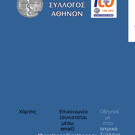
Χάρτης
Επικοινωνία
Οδήγησέ
(συνιστάται
με
μέσω
στον
email)
Ιατρικό
Σύλλογο