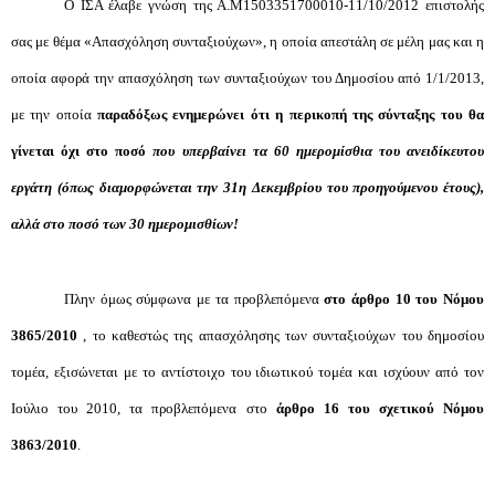
O ΙΣΑ έλαβε γνώση της Α.Μ1503351700010-11/10/2012 επιστολής
σας με θέμα «Απασχόληση συνταξιούχων», η οποία απεστάλη σε μέλη μας και η
οποία αφορά την απασχόληση των συνταξιούχων του Δημοσίου από 1/1/2013,
με την οποία
παραδόξως ενημερώνει ότι η περικοπή της σύνταξης του θα
γίνεται όχι στο ποσό
που υπερβαίνει τα 60 ημερομίσθια του ανειδίκευτου
εργάτη
(όπως διαμορφώνεται την 31η Δεκεμβρίου του προηγούμενου έτους),
αλλά στο ποσό των 30 ημερομισθίων!
Πλην όμως σύμφωνα με τα προβλεπόμενα
στο άρθρο 10 του Νόμου
3865/2010
, το καθεστώς της απασχόλησης των συνταξιούχων του δημοσίου
τομέα, εξισώνεται με το αντίστοιχο του ιδιωτικού τομέα και ισχύουν από τον
Ιούλιο του 2010, τα προβλεπόμενα στο
άρθρο 16 του σχετικού Νόμου
3863/2010
.