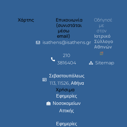
Χάρτης
Επικοινωνία
Οδήγησέ
(συνιστάται
με
μέσω
στον
email)
Ιατρικό
Σύλλογο
isathens@isathens.gr
Αθηνών
210
3816404
Sitemap
Σεβαστουπόλεως
113, 11526, Αθήνα
Χρήσιμα
Εφημερίες
Νοσοκομείων
Αττικής
Εφημερίες