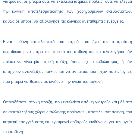
γιατρός και δε μπορεί ούτε να εκτελέσει ιατρικές πράξεις, ούτε να ελέγξει
την κλινική αποτελεσματικότητα των χορηγούμενων σκευασμάτων,
καθώς δε μπορεί να αξιολογήσει τις κλινικές ανεπιθύμητες ενέργειες.
Είναι ευθύνη αποκλειστικά του ιατρού που έχει την απαραίτητη
εκπαίδευση, να πάρει το ιστορικό του ασθενή και να αξιολογήσει εάν
πρέπει να γίνει μία ιατρική πράξη, όπως π.χ. ο εμβολιασμός, ή εάν
υπάρχουν αντενδείξεις, καθώς και να αντιμετωπίσει τυχόν παρενέργειες
που μπορεί να θέσουν σε κίνδυνο, την υγεία του ασθενή.
Οποιαδήποτε ιατρική πράξη, που εκτελείται από μη γιατρούς και μάλιστα
σε ακατάλληλους χώρους πώλησης προϊόντων, αποτελεί αντιποίηση, του
ιατρικού επαγγέλματος και εγκυμονεί σοβαρούς κινδύνους, για την υγεία
του ασθενή.