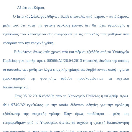
Αξιότιμοι Κύριοι,
Ο Ιατρικός Σύλλογος Αθηνών έλαβε επιστολές από ιατρούς – παιδιάτρους,
μέλη του, ότι κατά την φετινή σχολική χρονιά, δεν θα τύχει εφαρμογής η
εγκύκλιος του Υπουργείου σας αναφορικά με τις απουσίες των μαθητών που
νόσησαν από την εποχική γρίπη.
Ειδικότερα, όπως κάθε χρόνο έτσι και πέρυσι εξεδόθη από το Υπουργείο
Παιδείας η υπ’ αριθμ. πρωτ. 66566/Δ2/28.04.2015 επιστολή, δυνάμει της οποίας
οι απουσίες των μαθητών λόγω εποχικής γρίπης, δεν λαμβάνονταν υπόψη για το
χαρακτηρισμό της φοίτησης, εφόσον προσκομίζονταν τα σχετικά
δικαιολογητικά.
Στις 05.02.2016 εξεδόθη από το Υπουργείο Παιδείας η υπ΄αριθμ. πρωτ.
Φ1/19740/Δ2 εγκύκλιος, με την οποία δίδονταν οδηγίες για την πρόληψη
εξάπλωσης της εποχικής γρίπης. Πλην όμως, παιδίατροι – μέλη μας
ενημερώθηκαν από το Υπουργείο, ότι δεν θα ισχύσει η σχετική δικαιολόγηση
των απουσιών για τους μαθητές που νόσησαν από εποχική γρίπη για την φετινή