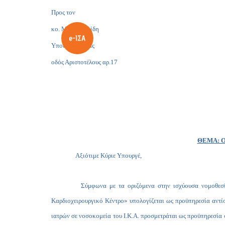
Προς τον
κο. Μάκη Βορίδη
Υπουργό Υγείας
οδός Αριστοτέλους αρ.17
ΘΕΜΑ: Ο Ι
Αξιότιμε Κύριε Υπουργέ,
Σύμφωνα με τα οριζόμενα στην ισχύουσα νομοθεσία και 
Καρδιοχειρουργικό Κέντρο» υπολογίζεται ως προϋπηρεσία αντίστ
ιατρών σε νοσοκομεία του Ι.Κ.Α. προσμετράται ως προϋπηρεσία σ