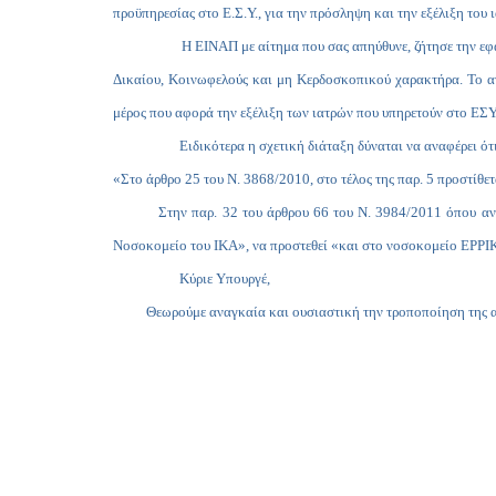
προϋπηρεσίας στο Ε.Σ.Υ., για την πρόσληψη και την εξέλιξη του
Η ΕΙΝΑΠ με αίτημα που σας απηύθυνε, ζήτησε την εφαρμογή
Δικαίου, Κοινωφελούς και μη Κερδοσκοπικού χαρακτήρα. Το α
μέρος που αφορά την εξέλιξη των ιατρών που υπηρετούν στο ΕΣΥ
Ειδικότερα η σχετική διάταξη δύναται να αναφέρει ότι
«Στο άρθρο 25 του Ν. 3868/2010, στο τέλος της παρ. 5 προστίθ
Στην παρ. 32 του άρθρου 66 του Ν. 3984/2011 όπου αναφέρει
Νοσοκομείο του IΚΑ», να προστεθεί «και στο νοσοκομείο Ε
Κύριε Υπουργέ,
Θεωρούμε αναγκαία και ουσιαστική την τροποποίηση της ανωτέρ