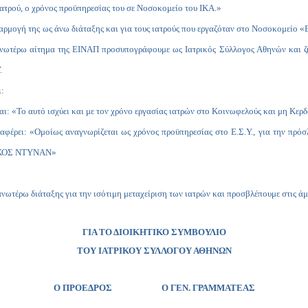
 ιατρού, ο χρόνος προϋπηρεσίας του σε Νοσοκομείο του IΚΑ.»
 της ως άνω διάταξης και για τους ιατρούς που εργαζόταν στο Νοσοκομείο «
νωτέρω αίτημα της ΕΙΝΑΠ προσυπογράφουμε ως Ιατρικός Σύλλογος Αθηνών και ζητο
.
:
εται: «Το αυτό ισχύει και με τον χρόνο εργασίας ιατρών στο Κοινωφελούς και μη 
: «Ομοίως αναγνωρίζεται ως χρόνος προϋπηρεσίας στο Ε.Σ.Υ., για την πρόσληψ
ΡΡΙΚΟΣ ΝΤΥΝΑΝ»
ω διάταξης για την ισότιμη μεταχείριση των ιατρών και προσβλέπουμε στις άμεσ
ΓΙΑ ΤΟ ΔΙΟΙΚΗΤΙΚΟ ΣΥΜΒΟΥΛΙΟ
ΤΟΥ ΙΑΤΡΙΚΟΥ ΣΥΛΛΟΓΟΥ ΑΘΗΝΩΝ
Ο ΠΡΟΕΔΡΟΣ Ο ΓΕΝ. ΓΡΑΜΜΑΤΕΑΣ