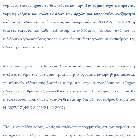
νόμιμους τύπους,
έχουν το ίδιο κύρος και την ίδια νομική ισχύ ως προς τις
νόμιμες χρήσεις και ενώπιον όλων των αρχών και υπηρεσιών, ανεξάρτητα
από το αν εκδίδονται από ιατρούς που υπηρετούν σε Ν.Π.Δ.Δ. ή Ν.Π.Ι.Δ. ή
ιδιώτες ιατρούς
. Σε κάθε περίπτωση, τα εκδιδόμενα πιστοποιητικά και οι
εκδιδόμενες γνωματεύσεις αφορούν αποκλειστικά στο γνωστικό αντικείμενο της
ειδικότητας κάθε ιατρού.»
Μετά από αγώνες του Ιατρικού Συλλόγου Αθηνών, που εδώ και πολλά έτη
ανέδειξε το θέμα της ισοτιμίας της ιατρικής υπογραφής, καταργήθηκε, μάλιστα,
το τελευταίο εδάφιο της διάταξης αυτής, που αρχικά προέβλεπε ότι «Τυχόν
ειδικότερες ρυθμίσεις εξακολουθούν να ισχύουν». Το εδάφιο αυτό, που θα
επέτρεπε ίσως παρεκκλίσεις καταργήθηκε με την διάταξη του άρθρου 6 παρ.2 του
Ν. 3627/07 (ΦΕΚ Α 292/24-12-2007)
Έτσι, είναι πλέον σαφές, χωρίς να επιδέχεται παρερμηνεία, ότι έχει νομοθετικά
κατοχυρωθεί η πλήρης ισοτιμία της υπογραφής όλων των ιατρών, ανεξάρτητα