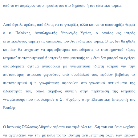
από το αν παρέχουν τις υπηρεσίες του στο δημόσιο ή τον ιδιωτικό τομέα.
Αυτό όφειλε πρώτος από όλους να το γνωρίζει, αλλά και να το υποστηρίζει θερμά
ο κ. Πολάκης, Αναπληρωτής Υπουργός Υγείας, ο οποίος ως ιατρός
εντατικολόγος παρείχε τις υπηρεσίες του στον ιδιωτικό τομέα. Όπως δεν θα ήθελε
και δεν θα ανεχόταν να αμφισβητήσει οποιοδήποτε το επιστημονικό κύρος
ιατρικού πιστοποιητικού ή ιατρικής γνωμάτευσής του, έτσι δεν μπορεί να εγείρει
οποιοδήποτε ζήτημα αναφορικά με γνωμάτευση ιδιώτη ιατρού για την
πιστοποίηση ιατρικού γεγονότος από συνάδελφό του, εφόσον βεβαίως το
πιστοποιητικό ή η γνωμάτευση αφορούσε στο γνωστικό αντικείμενο της
ειδικότητάς του, όπως ακριβώς συνέβη στην περίπτωση της ιατρικής
γνωμάτευσης που προσκόμισε ο Σ. Ψυχάρης στην Εξεταστική Επιτροπή της
Βουλής.
Ο Ιατρικός Σύλλογος Αθηνών σέβεται και τιμά όλα τα μέλη του και θα συνεχίσει
να αγωνίζεται για την με κάθε τρόπο ισότιμη αντιμετώπιση όλων των ιατρών