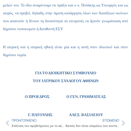
μελών του. Το ίδιο αναμένουμε να πράξει και ο κ. Πολάκης ως Υπουργός και ως
ιατρός, να προβεί, δηλαδή, στην άμεση κατάργηση όλων των διατάξεων εκείνων
που απαιτούν ή δίνουν τη δυνατότητα σε επιτροπές να ζητούν γνωμάτευση από
δημόσιο νοσοκομείο ή Διευθυντή ΕΣΥ.
Η ιατρική και η ιατρική ηθική είναι μία και η αυτή στον ιδιωτικό και στον
δημόσιο τομέα.
ΓΙΑ ΤΟ ΔΙΟΙΚΗΤΙΚΟ ΣΥΜΒΟΥΛΙΟ
ΤΟΥ ΙΑΤΡΙΚΟΥ ΣΥΛΛΟΓΟΥ ΑΘΗΝΩΝ
Ο ΠΡΟΕΔΡΟΣ Ο ΓΕΝ. ΓΡΑΜΜΑΤΕΑΣ
Γ. ΠΑΤΟΥΛΗΣ
ΑΛΕΞ. ΒΑΣΙΛΕΙΟΥ
ΠΡΟΗΓΟΎΜΕΝΟ
ΕΠΌΜΕΝΟ
Prev
Ne
Επίλυση του προβλήματος με το κέντρο διαλογής δαπανών Ασπροπύργου
Κανείς δεν είναι υπεράνω του συντάγματος και του νόμου. Ο κ. Πολάκης το γνωρίζει;