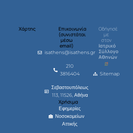
Χάρτης
Επικοινωνία
Οδήγησέ
(συνιστάται
με
μέσω
στον
email)
Ιατρικό
Σύλλογο
isathens@isathens.gr
Αθηνών
210
3816404
Sitemap
Σεβαστουπόλεως
113, 11526, Αθήνα
Χρήσιμα
Εφημερίες
Νοσοκομείων
Αττικής