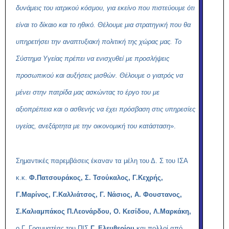
δυνάμεις του ιατρικού κόσμου, για εκείνο που πιστεύουμε ότι
είναι το δίκαιο και το ηθικό. Θέλουμε μια στρατηγική που θα
υπηρετήσει την αναπτυξιακή πολιτική της χώρας μας. Το
Σύστημα Υγείας πρέπει να ενισχυθεί με προσλήψεις
προσωπικού και αυξήσεις μισθών. Θέλουμε ο γιατρός να
μένει στην πατρίδα μας ασκώντας το έργο του με
αξιοπρέπεια και ο ασθενής να έχει πρόσβαση στις υπηρεσίες
υγείας, ανεξάρτητα με την οικονομική του κατάσταση
».
Σημαντικές παρεμβάσεις έκαναν τα μέλη του Δ. Σ του ΙΣΑ
κ.κ.
Φ.Πατσουράκος, Σ. Τσούκαλος, Γ.Κεχρής,
Γ.Μαρίνος, Γ.Καλλιάτσος, Γ. Νάσιος, Α. Φουστανος,
Σ.Καλιαμπάκος Π.Λεονάρδου, Ο. Κεσίδου, Λ.Μαρκάκη,
ο Γ. Γραμματέας του ΠΙΣ
Γ. Ελευθερίου
και πολλοί από