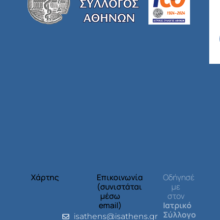
Χάρτης
Επικοινωνία
Οδήγησέ
(συνιστάται
με
μέσω
στον
email)
Ιατρικό
Σύλλογο
isathens@isathens.gr