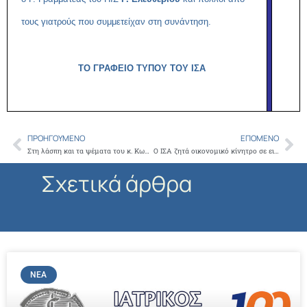
τους γιατρούς που συμμετείχαν στη συνάντηση.
ΤΟ ΓΡΑΦΕΙΟ ΤΥΠΟΥ ΤΟΥ ΙΣΑ
ΠΡΟΗΓΟΎΜΕΝΟ
ΕΠΌΜΕΝΟ
Prev
Ne
Στη λάσπη και τα ψέματα του κ. Κωνσταντινόπουλου απαντάμε με αλήθειες
Ο ΙΣΑ ζητά οικονομικό κίνητρο σε ειδικευμένους και ειδικευόμενους γιατρούς στην ειδικότητα της Βιοπαθολογίας / Εργαστηριακής ιατρικής
Σχετικά άρθρα
ΝΈΑ