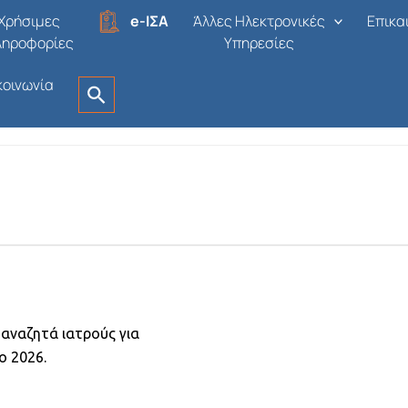
E
Χρήσιμες
e-ΙΣΑ
Άλλες Ηλεκτρονικές
Επικα
ληροφορίες
Υπηρεσίες
κοινωνία
Ελλάδα
Δημοσιεύτηκε πριν από 4 εβδομάδες
 αναζητά ιατρούς για
ο 2026.