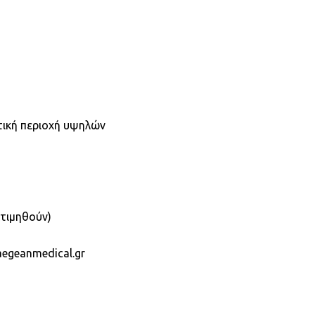
τική περιοχή υψηλών
κτιμηθούν)
egeanmedical.gr