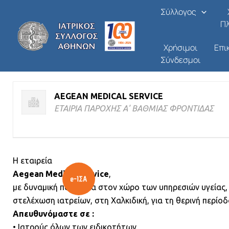
AEGEAN MEDICAL SERVIC
Μετάβαση
Σύλλογος
στο
Π
Από
/
09/07/2026
περιεχόμενο
Χρήσιμοι
Επι
Σύνδεσμοι
ΑΠΑΣΧΟΛΗΣΗ - ΖΗΤΗΣΗ ΙΑΤΡΙΚΟΥ ΠΡΟΣΩΠΙΚΟΥ
AEGEAN MEDICAL SERVICE
ΕΤΑΙΡΙΑ ΠΑΡΟΧΗΣ Α' ΒΑΘΜΙΑΣ ΦΡΟΝΤΙΔΑΣ
Η εταιρεία
Aegean Medical Service
,
με δυναμική παρουσία στον χώρο των υπηρεσιών υγείας,
στελέχωση ιατρείων, στη Χαλκιδική, για τη θερινή περίοδ
Απευθυνόμαστε σε :
• Ιατρούς όλων των ειδικοτήτων