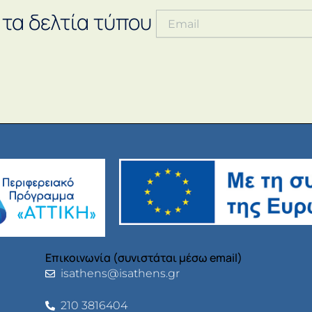
 τα δελτία τύπου
Επικοινωνία (συνιστάται μέσω email)
isathens@isathens.gr
210 3816404