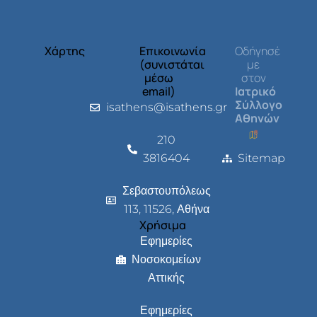
Χάρτης
Επικοινωνία
Οδήγησέ
(συνιστάται
με
μέσω
στον
email)
Ιατρικό
Σύλλογο
isathens@isathens.gr
Αθηνών
210
3816404
Sitemap
Σεβαστουπόλεως
113, 11526, Αθήνα
Χρήσιμα
Εφημερίες
Νοσοκομείων
Αττικής
Εφημερίες