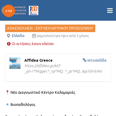
Βιοπαθολόγος
Μετάβαση
στο
Από
/
19/05/2026
περιεχόμενο
ΑΠΑΣΧΟΛΗΣΗ - ΖΗΤΗΣΗ ΙΑΤΡΙΚΟΥ ΠΡΟΣΩΠΙΚΟΥ
Ελλάδα
Δημοσιεύτηκε πριν από 3 μήνες
Οι αιτήσεις έχουν κλείσει
Affidea Greece
Ιστοσελίδα
https://affidea.gr/el/?
_gl=1*hkggec*_up*MQ..*_gs*MQ..&gclid=EAIa
Νέο Διαγνωστικό Κέντρο Καλαμαριάς
Βιοπαθολόγος