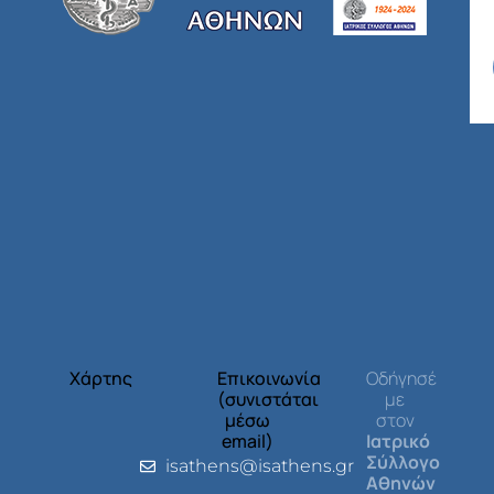
Χάρτης
Επικοινωνία
Οδήγησέ
(συνιστάται
με
μέσω
στον
email)
Ιατρικό
Σύλλογο
isathens@isathens.gr
Αθηνών