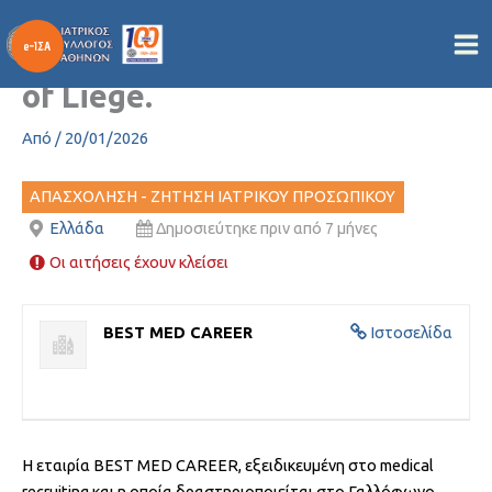
Consultant Cardiologist for
Μετάβαση
στο
Belgian hospital in the area
περιεχόμενο
of Liege.
Από
/
20/01/2026
ΑΠΑΣΧΟΛΗΣΗ - ΖΗΤΗΣΗ ΙΑΤΡΙΚΟΥ ΠΡΟΣΩΠΙΚΟΥ
Ελλάδα
Δημοσιεύτηκε πριν από 7 μήνες
Οι αιτήσεις έχουν κλείσει
BEST MED CAREER
Ιστοσελίδα
Η εταιρία BEST MED CAREER, εξειδικευμένη στο medical
recruiting και η οποία δραστηριοποιείται στο Γαλλόφωνο