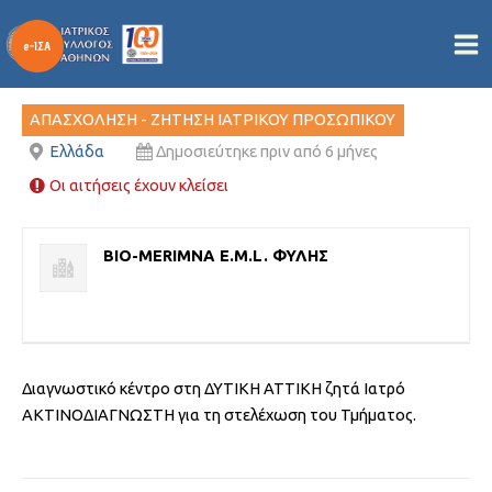
ΙΑΤΡΙΚΟ ΠΡΟΣΩΠΙΚΟ
Μετάβαση
στο
Από
/
28/01/2026
περιεχόμενο
ΑΠΑΣΧΟΛΗΣΗ - ΖΗΤΗΣΗ ΙΑΤΡΙΚΟΥ ΠΡΟΣΩΠΙΚΟΥ
Ελλάδα
Δημοσιεύτηκε πριν από 6 μήνες
Οι αιτήσεις έχουν κλείσει
BIO-MERIMNA E.M.L. ΦΥΛΗΣ
Διαγνωστικό κέντρο στη ΔΥΤΙΚΗ ΑΤΤΙΚΗ ζητά Ιατρό
ΑΚΤΙΝΟΔΙΑΓΝΩΣΤΗ για τη στελέχωση του Τμήματος.