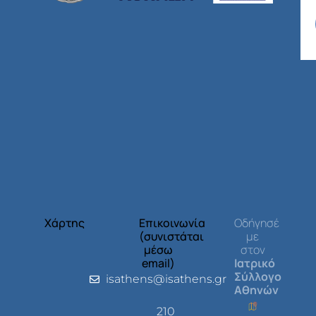
Χάρτης
Επικοινωνία
Οδήγησέ
(συνιστάται
με
μέσω
στον
email)
Ιατρικό
Σύλλογο
isathens@isathens.gr
Αθηνών
210