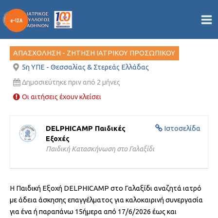
ΙΑΤΡΟΣ ΚΑΤΑΣΚΗΝΩΣΗΣ
Μετάβαση
στο
Από
/
26/05/2026
περιεχόμενο
ΑΠΑΣΧΟΛΗΣΗ - ΖΗΤΗΣΗ ΙΑΤΡΙΚΟΥ ΠΡΟΣΩΠΙΚΟΥ
5η ΥΠΕ - Θεσσαλίας & Στερεάς Ελλάδας
Δημοσιεύτηκε πριν από 2 μήνες
Οι αιτήσεις έχουν κλείσει
DELPHICAMP Παιδικές
Ιστοσελίδα
Εξοχές
Παιδική Κατασκήνωση στο Γαλαξίδι
Η Παιδική Εξοχή DELPHICAMP στο Γαλαξίδι αναζητά ιατρό
με άδεια άσκησης επαγγέλματος για καλοκαιρινή συνεργασία
για ένα ή παραπάνω 15ήμερα από 17/6/2026 έως και