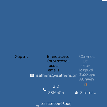
Χάρτης
Επικοινωνία
Οδήγησέ
(συνιστάται
με
μέσω
στον
email)
Ιατρικό
Σύλλογο
isathens@isathens.gr
Αθηνών
210
3816404
Sitemap
Σεβαστουπόλεως