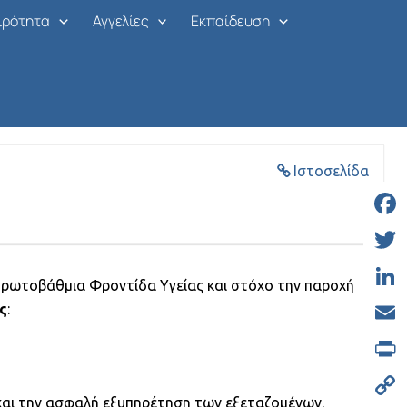
ιρότητα
Αγγελίες
Εκπαίδευση
Οι αιτήσεις έχουν κλείσει
Ιστοσελίδα
Face
Twitt
Πρωτοβάθμια Φροντίδα Υγείας και στόχο την παροχή
Linke
ς
:
Email
Print
 και την ασφαλή εξυπηρέτηση των εξεταζομένων.