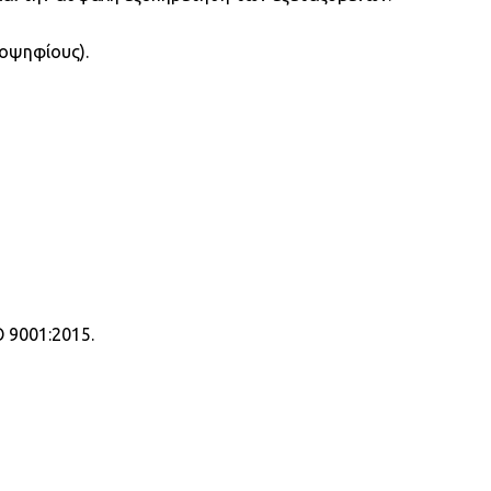
Copy
Link
ποψηφίους).
O 9001:2015.