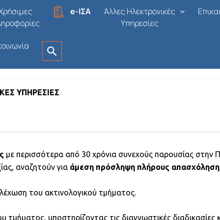
Χρήσιμες
e-ΙΣΑ
Άλλες Ηλεκτρονικές
Επικα
ληροφορίες
Υπηρεσίες
κοινωνία
1η ΥΠΕ - Αττικής
Δημοσιεύτηκε πριν από 2 μήνες
ΚΕΣ ΥΠΗΡΕΣΙΕΣ
ς
με περισσότερα από 30 χρόνια συνεχούς παρουσίας στην 
ίας, αναζητούν για
άμεση πρόσληψη πλήρους απασχόληση
ελέχωση του ακτινολογικού τμήματος.
ου τμήματος, υποστηρίζοντας τις διαγνωστικές διαδικασίες