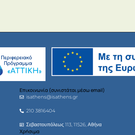
Επικοινωνία (συνιστάται μέσω email)
isathens@isathens.gr
210 3816404
Σεβαστουπόλεως 113, 11526, Αθήνα
Χρήσιμα