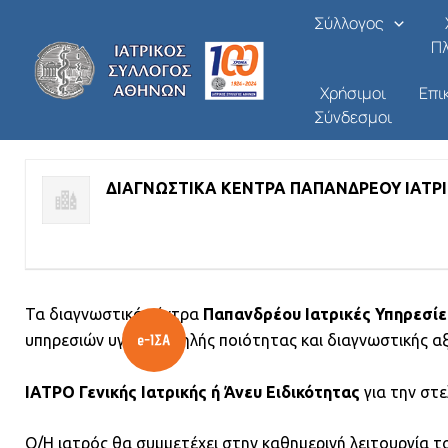
Ιατρός Άνευ Ειδικότητας
Μετάβαση
Σύλλογος
στο
Π
Από
/
29/05/2026
περιεχόμενο
Χρήσιμοι
Επι
Σύνδεσμοι
ΑΠΑΣΧΟΛΗΣΗ - ΖΗΤΗΣΗ ΙΑΤΡΙΚΟΥ ΠΡΟΣΩΠΙΚΟΥ
ΔΙΑΓΝΩΣΤΙΚΑ ΚΕΝΤΡΑ ΠΑΠΑΝΔΡΕΟΥ ΙΑΤΡΙ
Τα διαγνωστικά κέντρα
Παπανδρέου Ιατρικές Υπηρεσίε
υπηρεσιών υγείας υψηλής ποιότητας και διαγνωστικής αξ
ΙΑΤΡΟ Γενικής Ιατρικής ή Άνευ Ειδικότητας
για την στ
Ο/Η ιατρός θα συμμετέχει στην καθημερινή λειτουργία τ