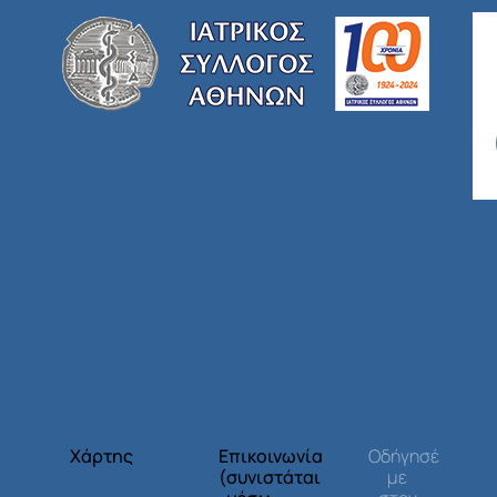
Χάρτης
Επικοινωνία
Οδήγησέ
(συνιστάται
με