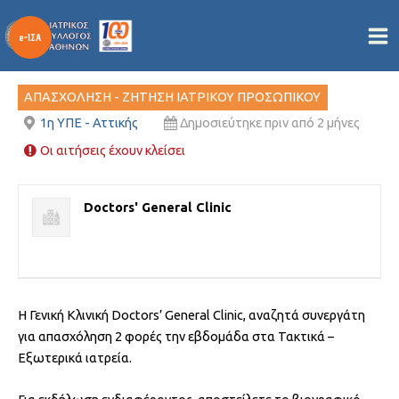
Συνεργασία με Νευρολόγο
Μετάβαση
στο
Από
/
18/06/2026
περιεχόμενο
ΑΠΑΣΧΟΛΗΣΗ - ΖΗΤΗΣΗ ΙΑΤΡΙΚΟΥ ΠΡΟΣΩΠΙΚΟΥ
1η ΥΠΕ - Αττικής
Δημοσιεύτηκε πριν από 2 μήνες
Οι αιτήσεις έχουν κλείσει
Doctors' General Clinic
Η Γενική Κλινική Doctors’ General Clinic, αναζητά συνεργάτη
για απασχόληση 2 φορές την εβδομάδα στα Τακτικά –
Εξωτερικά ιατρεία.