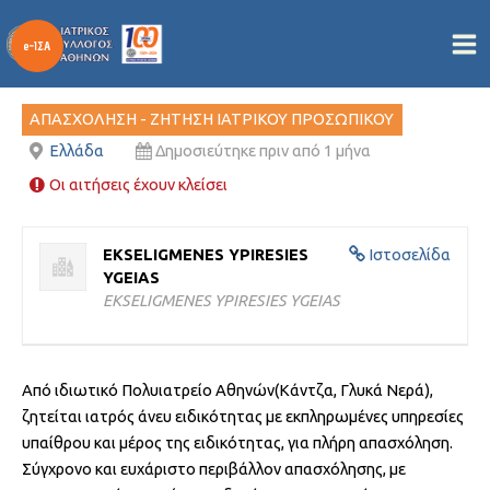
ΙΑΤΡΟΣ ΑΝΕΥ ΕΙΔΙΚΟΤΗΤΑΣ
Μετάβαση
στο
Από
/
08/07/2026
περιεχόμενο
ΑΠΑΣΧΟΛΗΣΗ - ΖΗΤΗΣΗ ΙΑΤΡΙΚΟΥ ΠΡΟΣΩΠΙΚΟΥ
Ελλάδα
Δημοσιεύτηκε πριν από 1 μήνα
Οι αιτήσεις έχουν κλείσει
EKSELIGMENES YPIRESIES
Ιστοσελίδα
YGEIAS
EKSELIGMENES YPIRESIES YGEIAS
Από ιδιωτικό Πολυιατρείο Αθηνών(Κάντζα, Γλυκά Νερά),
ζητείται ιατρός άνευ ειδικότητας με εκπληρωμένες υπηρεσίες
υπαίθρου και μέρος της ειδικότητας, για πλήρη απασχόληση.
Σύγχρονο και ευχάριστο περιβάλλον απασχόλησης, με