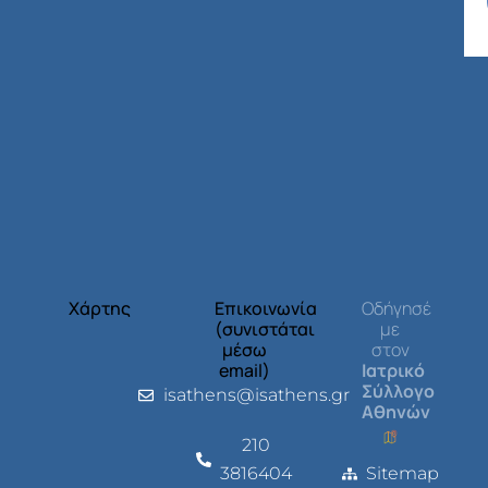
Χάρτης
Επικοινωνία
Οδήγησέ
(συνιστάται
με
μέσω
στον
email)
Ιατρικό
Σύλλογο
isathens@isathens.gr
Αθηνών
210
3816404
Sitemap