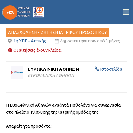
Ιατρός Παθολόγος
Μετάβαση
στο
Από
/
15/05/2026
περιεχόμενο
ΑΠΑΣΧΟΛΗΣΗ - ΖΗΤΗΣΗ ΙΑΤΡΙΚΟΥ ΠΡΟΣΩΠΙΚΟΥ
1η ΥΠΕ - Αττικής
Δημοσιεύτηκε πριν από 3 μήνες
Οι αιτήσεις έχουν κλείσει
ΕΥΡΩΚΛΙΝΙΚΗ ΑΘΗΝΩΝ
Ιστοσελίδα
ΕΥΡΩΚΛΙΝΙΚΗ ΑΘΗΝΩΝ
Η Ευρωκλινική Αθηνών αναζητά Παθολόγο για συνεργασία
στο πλαίσιο ενίσχυσης της ιατρικής ομάδας της.
Απαραίτητα προσόντα: