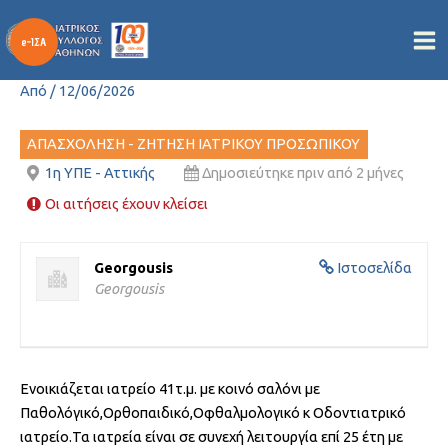
Συνεργασία σε Ιατρικό
Μετάβαση
στο
κέντρο
περιεχόμενο
Από
/
12/06/2026
ΑΠΑΣΧΟΛΗΣΗ - ΖΗΤΗΣΗ ΙΑΤΡΙΚΟΥ ΠΡΟΣΩΠΙΚΟΥ
1η ΥΠΕ - Αττικής
Δημοσιεύτηκε πριν από 2 μήνες
Οι αιτήσεις έχουν κλείσει
Georgousis
Ιστοσελίδα
Georgousis
Ενοικιάζεται ιατρείο 41τ.μ. με κοινό σαλόνι με
Παθολόγικό,Ορθοπαιδικό,Οφθαλμολογικό κ Οδοντιατρικό
ιατρείο.Τα ιατρεία είναι σε συνεχή λειτουργία επί 25 έτη με