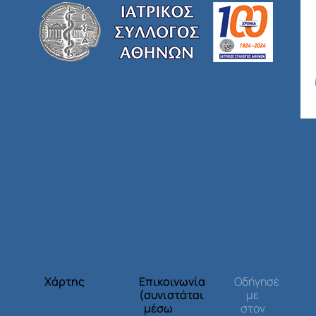
Χάρτης
Επικοινωνία
Οδήγησέ
(συνιστάται
με
μέσω
στον