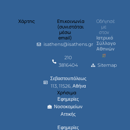
Χάρτης
Επικοινωνία
Οδήγησέ
(συνιστάται
με
μέσω
στον
email)
Ιατρικό
Σύλλογο
isathens@isathens.gr
Αθηνών
210
3816404
Sitemap
Σεβαστουπόλεως
113, 11526, Αθήνα
Χρήσιμα
Εφημερίες
Νοσοκομείων
Αττικής
Εφημερίες