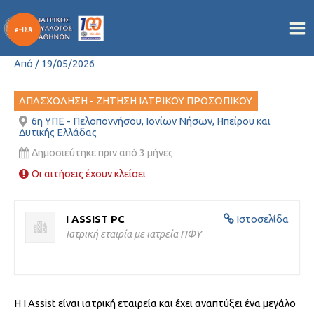
ΑΝΑΖΗΤΗΣΗ ΙΑΤΡΟΥ ΓΙΑ
Μετάβαση
στο
ΕΡΓΑΣΙΑ
περιεχόμενο
Από
/
19/05/2026
ΑΠΑΣΧΟΛΗΣΗ - ΖΗΤΗΣΗ ΙΑΤΡΙΚΟΥ ΠΡΟΣΩΠΙΚΟΥ
6η ΥΠΕ - Πελοποννήσου, Ιονίων Νήσων, Ηπείρου και
Δυτικής Ελλάδας
Δημοσιεύτηκε πριν από 3 μήνες
Οι αιτήσεις έχουν κλείσει
I ASSIST PC
Ιστοσελίδα
Ιατρική εταιρία με ιατρεία ΠΦΥ
Η I Assist είναι ιατρική εταιρεία και έχει αναπτύξει ένα μεγάλο