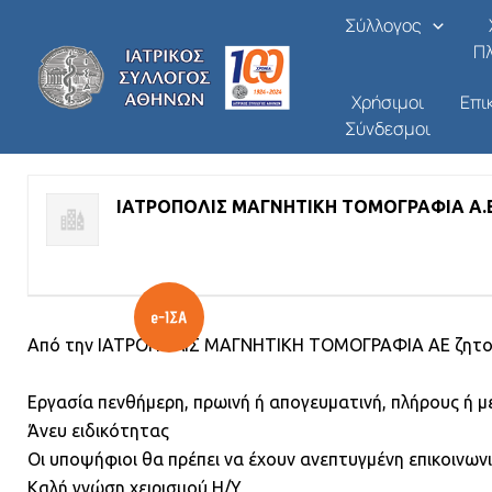
ΙΑΤΡΟΙ ΒΑΡΔΙΑΣ
Μετάβαση
Σύλλογος
στο
Π
Από
/
08/07/2026
περιεχόμενο
Χρήσιμοι
Επι
Σύνδεσμοι
ΑΠΑΣΧΟΛΗΣΗ - ΖΗΤΗΣΗ ΙΑΤΡΙΚΟΥ ΠΡΟΣΩΠΙΚΟΥ
ΙΑΤΡΟΠΟΛΙΣ ΜΑΓΝΗΤΙΚΗ ΤΟΜΟΓΡΑΦΙΑ Α.
Από την ΙΑΤΡΟΠΟΛΙΣ ΜΑΓΝΗΤΙΚΗ ΤΟΜΟΓΡΑΦΙΑ ΑΕ ζητού
Εργασία πενθήμερη, πρωινή ή απογευματινή, πλήρους ή μ
Άνευ ειδικότητας
Οι υποψήφιοι θα πρέπει να έχουν ανεπτυγμένη επικοινων
Καλή γνώση χειρισμού Η/Υ