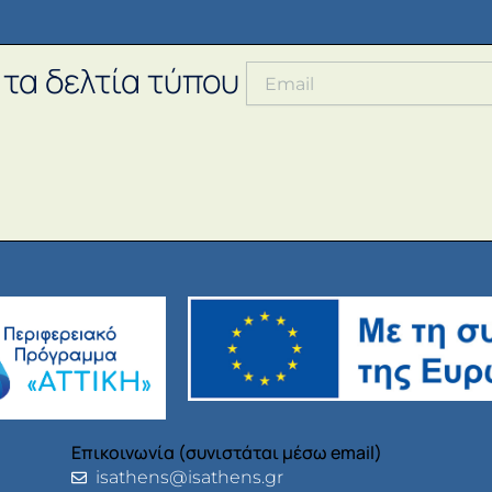
 τα δελτία τύπου
Επικοινωνία (συνιστάται μέσω email)
isathens@isathens.gr