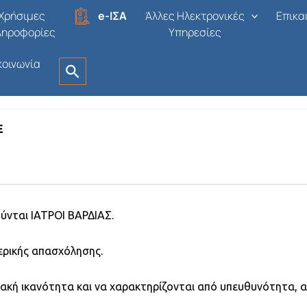
Χρήσιμες
e-ΙΣΑ
Άλλες Ηλεκτρονικές
Επικα
ληροφορίες
Υπηρεσίες
κοινωνία
Ελλάδα
Δημοσιεύτηκε πριν από 1 μήνα
Οι αιτήσει
Ε
νται ΙΑΤΡΟΙ ΒΑΡΔΙΑΣ.
ερικής απασχόλησης.
ιακή ικανότητα και να χαρακτηρίζονται από υπευθυνότητα, αξ