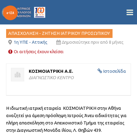
ΙΑΤΡΟΣ ΒΑΡΔΙΑΣ
Μετάβαση
στο
Από
/
15/12/2025
περιεχόμενο
ΑΠΑΣΧΟΛΗΣΗ - ΖΗΤΗΣΗ ΙΑΤΡΙΚΟΥ ΠΡΟΣΩΠΙΚΟΥ
1η ΥΠΕ - Αττικής
Δημοσιεύτηκε πριν από 8 μήνες
Οι αιτήσεις έχουν κλείσει
ΚΟΣΜΟΙΑΤΡΙΚΗ Α.Ε.
Ιστοσελίδα
ΔΙΑΓΝΩΣΤΙΚΟ ΚΕΝΤΡΟ
Η ιδιωτική ιατρική εταιρεία ΚΟΣΜΟΙΑΤΡΙΚΗ στην Αθήνα
αναζητεί για άμεση πρόσληψη Ιατρούς Άνευ ειδικότητας για
πλήρη απασχόληση στο Απεικονιστικό Τμήμα της εταιρείας
στην Διαγνωστική Μονάδα Ιλίου, Λ. Θηβών 439.