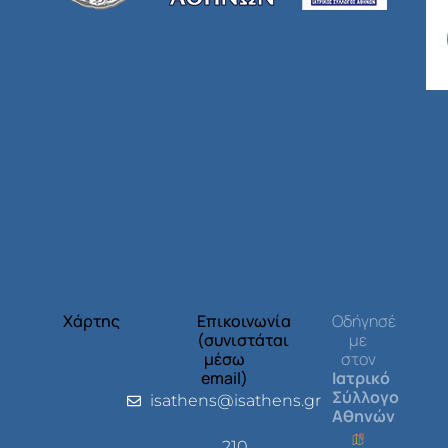
Χάρτης
Επικοινωνία
Οδήγησέ
(συνιστάται
με
μέσω
στον
email)
Ιατρικό
Σύλλογο
isathens@isathens.gr
Αθηνών
210