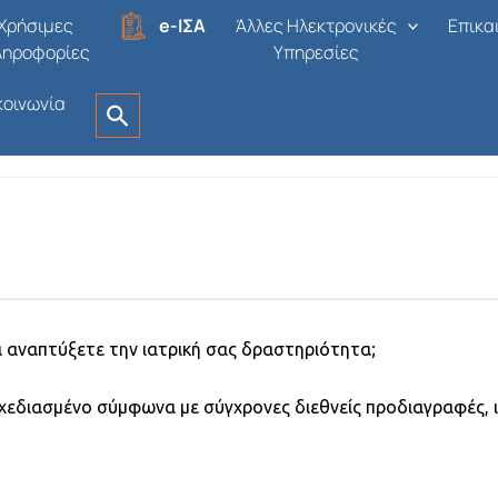
ΟΠΛΙΣΜΕΝΟΥ ΙΑΤΡΕΙΟΥ ΝΟΤΙ
Χρήσιμες
e-ΙΣΑ
Άλλες Ηλεκτρονικές
Επικα
ληροφορίες
Υπηρεσίες
κοινωνία
Ελλάδα
Δημοσιεύτηκε πριν από 1 μήνα
Οι αιτ
α αναπτύξετε την ιατρική σας δραστηριότητα;
 σχεδιασμένο σύμφωνα με σύγχρονες διεθνείς προδιαγραφές, ι