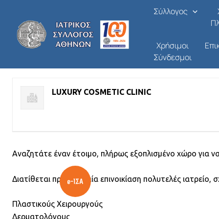
ΕΠΙΝΟΙΚΙΑΣΗ ΠΛΗΡΩΣ ΕΞ
Μετάβαση
Σύλλογος
στο
Π
Από
/
01/07/2026
περιεχόμενο
Χρήσιμοι
Επι
Σύνδεσμοι
ΣΥΝΕΡΓΑΣΙΑ ΦΟΡΕΩΝ ΠΦΥ - ΖΗΤΗΣΗ ΣΥΝΕΡΓΑΣΙΑΣ
LUXURY COSMETIC CLINIC
Αναζητάτε έναν έτοιμο, πλήρως εξοπλισμένο χώρο για ν
Διατίθεται προς μηνιαία επινοικίαση πολυτελές ιατρείο,
Πλαστικούς Χειρουργούς
Δερματολόγους