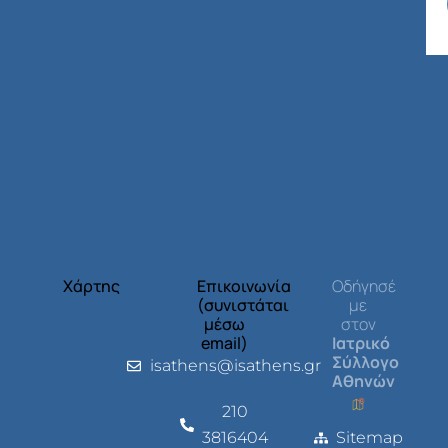
Χάρτης
Επικοινωνία
Οδήγησέ
(συνιστάται
με
μέσω
στον
email)
Ιατρικό
Σύλλογο
isathens@isathens.gr
Αθηνών
210
3816404
Sitemap