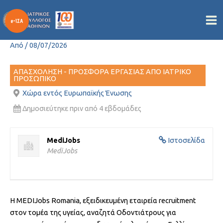
Θέση Εργασίας: Οδοντίατρος
Μετάβαση
στο
– Γαλλία (Παρίσι)
περιεχόμενο
Από
/
08/07/2026
ΑΠΑΣΧΟΛΗΣΗ - ΠΡΟΣΦΟΡΑ ΕΡΓΑΣΙΑΣ ΑΠΟ ΙΑΤΡΙΚΟ
ΠΡΟΣΩΠΙΚΟ
Χώρα εντός Ευρωπαϊκής Ένωσης
Δημοσιεύτηκε πριν από 4 εβδομάδες
MediJobs
Ιστοσελίδα
MediJobs
Η MEDIJobs Romania, εξειδικευμένη εταιρεία recruitment
στον τομέα της υγείας, αναζητά Οδοντιάτρους για