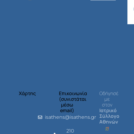
Χάρτης
Επικοινωνία
Οδήγησέ
(συνιστάται
με
μέσω
στον
email)
Ιατρικό
Σύλλογο
isathens@isathens.gr
Αθηνών
210