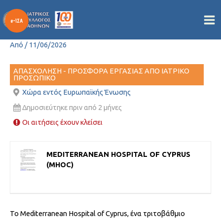
ΚΕΝΗ ΘΕΣΗ ΓΙΑ ΔΙΕΥΘΥΝΤΗ
Μετάβαση
στο
ΝΕΥΡΟΧΕΙΡΟΥΡΓΙΚΗΣ
περιεχόμενο
Από
/
11/06/2026
ΑΠΑΣΧΟΛΗΣΗ - ΠΡΟΣΦΟΡΑ ΕΡΓΑΣΙΑΣ ΑΠΟ ΙΑΤΡΙΚΟ
ΠΡΟΣΩΠΙΚΟ
Χώρα εντός Ευρωπαϊκής Ένωσης
Δημοσιεύτηκε πριν από 2 μήνες
Οι αιτήσεις έχουν κλείσει
MEDITERRANEAN HOSPITAL OF CYPRUS
(MHOC)
Το Mediterranean Hospital of Cyprus, ένα τριτοβάθμιο