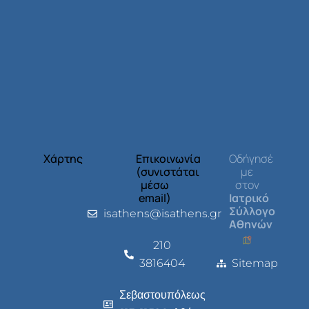
Χάρτης
Επικοινωνία
Οδήγησέ
(συνιστάται
με
μέσω
στον
email)
Ιατρικό
Σύλλογο
isathens@isathens.gr
Αθηνών
210
3816404
Sitemap
Σεβαστουπόλεως