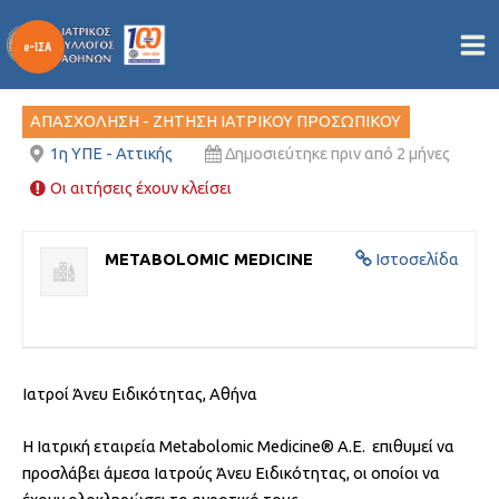
ΙΑΤΡΟΣ ΑΝΕΥ ΕΙΔΙΚΟΤΗΤΑΣ
Μετάβαση
στο
Από
/
17/06/2026
περιεχόμενο
ΑΠΑΣΧΟΛΗΣΗ - ΖΗΤΗΣΗ ΙΑΤΡΙΚΟΥ ΠΡΟΣΩΠΙΚΟΥ
1η ΥΠΕ - Αττικής
Δημοσιεύτηκε πριν από 2 μήνες
Οι αιτήσεις έχουν κλείσει
METABOLOMIC MEDICINE
Ιστοσελίδα
Ιατροί Άνευ Ειδικότητας, Αθήνα
Η Ιατρική εταιρεία Metabolomic Medicine® Α.Ε. επιθυμεί να
προσλάβει άμεσα Ιατρούς Άνευ Ειδικότητας, οι οποίοι να