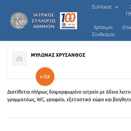
ΕΞΟΠΛΙΣΜΟΣ ΚΑΙ ΔΙΑΜΟΡ
Μετάβαση
Σύλλογος
στο
Π
Από
/
10/06/2026
περιεχόμενο
Χρήσιμοι
Επι
Σύνδεσμοι
ΜΕΤΑΒΙΒΑΣΗ ΦΟΡΕΑ ΠΦΥ ή ΕΞΟΠΛΙΣΜΟΥ - ΠΡΟΣΦΟΡΑ
ΜΥΛΩΝΑΣ ΧΡΥΣΑΝΘΟΣ
Διατίθεται πλήρως διαμορφωμένο ιατρείο με άδεια λειτ
γραμματέως, WC, γραφείο, εξεταστικό χώρο και βοηθητ