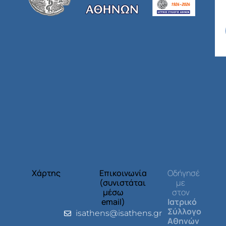
Χάρτης
Επικοινωνία
Οδήγησέ
(συνιστάται
με
μέσω
στον
email)
Ιατρικό
Σύλλογο
isathens@isathens.gr
Αθηνών