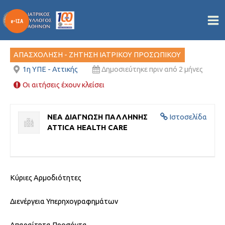
ΙΑΤΡΟΣ ΑΚΤΙΝΟΛΟΓΟΣ
Μετάβαση
στο
Από
/
16/06/2026
περιεχόμενο
ΑΠΑΣΧΟΛΗΣΗ - ΖΗΤΗΣΗ ΙΑΤΡΙΚΟΥ ΠΡΟΣΩΠΙΚΟΥ
1η ΥΠΕ - Αττικής
Δημοσιεύτηκε πριν από 2 μήνες
Οι αιτήσεις έχουν κλείσει
ΝΕΑ ΔΙΑΓΝΩΣΗ ΠΑΛΛΗΝΗΣ
Ιστοσελίδα
ATTICA HEALTH CARE
Kύριες Αρμοδιότητες
Διενέργεια Υπερηχογραφημάτων
Απαραίτητα Προσόντα