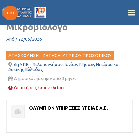
Ζητείται συνεργασία με
Μετάβαση
στο
ιατρό Βιοπαθολόγο-
περιεχόμενο
Μικροβιολόγο
Από
/
22/05/2026
ΑΠΑΣΧΟΛΗΣΗ - ΖΗΤΗΣΗ ΙΑΤΡΙΚΟΥ ΠΡΟΣΩΠΙΚΟΥ
6η ΥΠΕ - Πελοποννήσου, Ιονίων Νήσων, Ηπείρου και
Δυτικής Ελλάδας
Δημοσιεύτηκε πριν από 3 μήνες
Οι αιτήσεις έχουν κλείσει
ΟΛΥΜΠΙΟΝ ΥΠΗΡΕΣΙΕΣ ΥΓΕΙΑΣ Α.Ε.