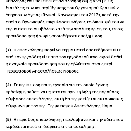
υπάλληλος θα υπόκειται σε αξιολόγηση σύμφωνα με τις
διατάξεις των «οι περί Ίδρυσης του Οργανισμού Κρατικών
Υπηρεσιών Υγείας (Γενικοί) Κανονισμοί του 2017», κατά την
οποία ο Οργανισμός επιφυλάσσει πλήρως το δικαίωμά του να
τερματίσει το συμβόλαιο κατά την απόλυτη κρίση του, χωρίς
προειδοποίηση ή χωρίς οποιαδήποτε αποζημίωση.
(3) Η απασχόληση μπορεί να τερματιστεί οποτεδήποτε είτε
από τον εργοδότη είτε από τον εργοδοτούμενο, αφού δοθεί
η αναγκαία προειδοποίηση που προβλέπεται στους περί
Τερματισμού Απασχολήσεως Νόμους.
(4) Σε περίπτωση που η εργασία για την οποία έγινε η
πρόσληψη παύσει να υφίσταται πριν τη λήξη της παρούσας
σύμβασης απασχόλησης, αυτή θα τερματίζεται αυτοδικαίως
σύμφωνα με τον περί Τερματισμού Απασχόλησης Νόμο.
(5) Η περίοδος απασχόλησης περιλαμβάνει και την άδεια που
κερδίζεται κατά τη διάρκεια της απασχόλησης.