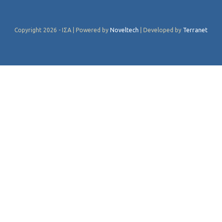
Copyright 2026 - ΙΣΑ | Powered by
Noveltech
| Developed by
Terranet