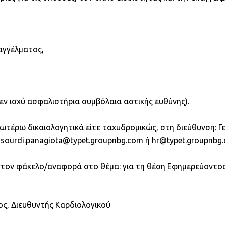
αγγέλματος,
 εν ισχύ ασφαλιστήρια συμβόλαια αστικής ευθύνης).
τέρω δικαιολογητικά είτε ταχυδρομικώς, στη διεύθυνση: Γε
il: sourdi.panagiota@typet.groupnbg.com ή hr@typet.groupn
 στον φάκελο/αναφορά στο θέμα: για τη θέση Εφημερεύοντο
ος, Διευθυντής Καρδιολογικού