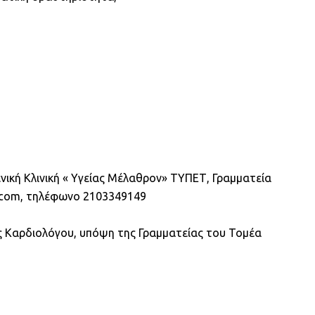
Copy
Link
νική Κλινική « Υγείας Μέλαθρον» ΤΥΠΕΤ, Γραμματεία
bg.com, τηλέφωνο 2103349149
ς Καρδιολόγου, υπόψη της Γραμματείας του Τομέα