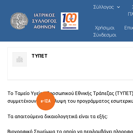
Ταμείο Υγείας Προσωπικού
Μετάβαση
Σύλλογος
στο
Π
Από
/
09/02/2026
περιεχόμενο
Χρήσιμοι
Επι
Σύνδεσμοι
ΑΠΑΣΧΟΛΗΣΗ - ΖΗΤΗΣΗ ΙΑΤΡΙΚΟΥ ΠΡΟΣΩΠΙΚΟΥ
ΤΥΠΕΤ
Το Ταμείο Υγείας Προσωπικού Εθνικής Τράπεζας (ΤΥΠΕΤ)
συμμετέχουν στην κάλυψη του προγράμματος εσωτερικών
Τα απαιτούμενα δικαιολογητικά είναι τα εξής:
Βιογραφικό Σημείωμα το οποίο να περιλαμβάνει πληροφορ