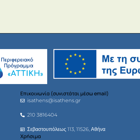
Επικοινωνία (συνιστάται μέσω email)
isathens@isathens.gr
210 3816404
Σεβαστουπόλεως 113, 11526, Αθήνα
Χρήσιμα