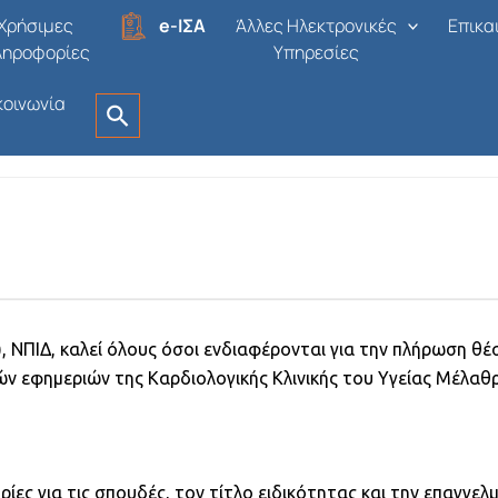
 Εθνικής Τράπεζας (ΤΥΠΕΤ)
Χρήσιμες
e-ΙΣΑ
Άλλες Ηλεκτρονικές
Επικα
ληροφορίες
Υπηρεσίες
κοινωνία
1η ΥΠΕ - Αττικής
Δημοσιεύτηκε πριν από 6 μήνες
, ΝΠΙΔ, καλεί όλους όσοι ενδιαφέρονται για την πλήρωση 
 εφημεριών της Καρδιολογικής Κλινικής του Υγείας Μέλαθ
ίες για τις σπουδές, τον τίτλο ειδικότητας και την επαγγε